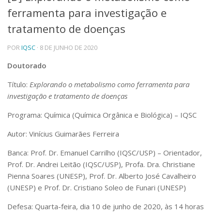
ferramenta para investigação e
Telefones e Mapas
Pessoas
tratamento de doenças
Ensino
POR
IQSC
· 8 DE JUNHO DE 2020
Graduação
Pós-Graduação
Doutorado
Educação a distância
Cursos de Extensão
Título:
Explorando o metabolismo como ferramenta para
Pesquisa e Inovação
investigação e tratamento de doenças
Linhas de Pesquisa
Programa: Química (Química Orgânica e Biológica) – IQSC
Centros, Núcleos e Projetos em Rede
Pós-doutorado
Autor: Vinícius Guimarães Ferreira
Iniciação Científica
Transferência de Tecnologia
Banca: Prof. Dr. Emanuel Carrilho (IQSC/USP) – Orientador,
Empresas Juniores
Prof. Dr. Andrei Leitão (IQSC/USP), Profa. Dra. Christiane
Extensão à Comunidade
Pienna Soares (UNESP), Prof. Dr. Alberto José Cavalheiro
(UNESP) e Prof. Dr. Cristiano Soleo de Funari (UNESP)
Projetos, Programas e Cursos
Artes, Cultura e Esportes
Defesa: Quarta-feira, dia 10 de junho de 2020, às 14 horas
Museus e Espaços Interativos