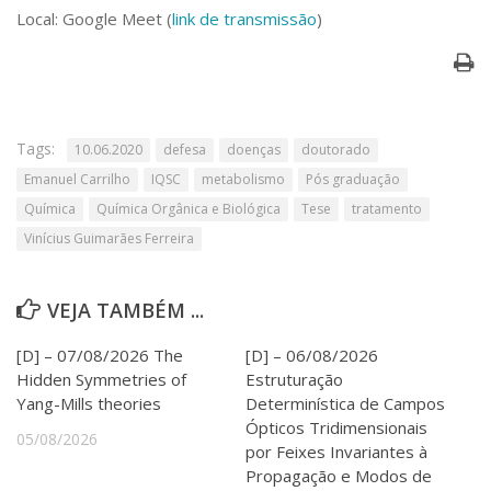
Serviços
Local: Google Meet (
link de transmissão
)
Bibliotecas
Apoio ao Estudante
Segurança, Trânsito e Prevenção
RH, Administrativo e Financeiro
Outros serviços
Tags:
10.06.2020
defesa
doenças
doutorado
Comunicação
Emanuel Carrilho
IQSC
metabolismo
Pós graduação
Assessorias e Mídias
Química
Química Orgânica e Biológica
Tese
tratamento
Aplicativos e Sites
Vinícius Guimarães Ferreira
Jornal da USP
Agenda de Eventos
Defesa de Teses
VEJA TAMBÉM ...
[D] – 07/08/2026 The
[D] – 06/08/2026
Hidden Symmetries of
Estruturação
Yang-Mills theories
Determinística de Campos
Ópticos Tridimensionais
05/08/2026
por Feixes Invariantes à
Propagação e Modos de