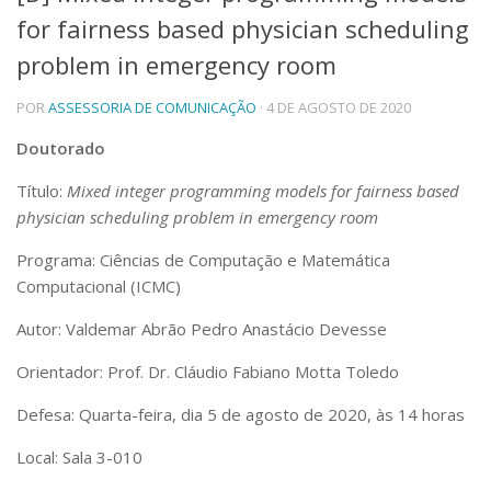
for fairness based physician scheduling
Telefones e Mapas
Pessoas
problem in emergency room
Ensino
POR
ASSESSORIA DE COMUNICAÇÃO
· 4 DE AGOSTO DE 2020
Graduação
Pós-Graduação
Doutorado
Educação a distância
Cursos de Extensão
Título:
Mixed integer programming models for fairness based
Pesquisa e Inovação
physician scheduling problem in emergency room
Linhas de Pesquisa
Programa: Ciências de Computação e Matemática
Centros, Núcleos e Projetos em Rede
Computacional (ICMC)
Pós-doutorado
Iniciação Científica
Autor: Valdemar Abrão Pedro Anastácio Devesse
Transferência de Tecnologia
Empresas Juniores
Orientador: Prof. Dr. Cláudio Fabiano Motta Toledo
Extensão à Comunidade
Defesa: Quarta-feira, dia 5 de agosto de 2020, às 14 horas
Projetos, Programas e Cursos
Artes, Cultura e Esportes
Local: Sala 3-010
Museus e Espaços Interativos