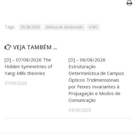
Serviços
Bibliotecas
Apoio ao Estudante
Segurança, Trânsito e Prevenção
Tags:
05.08.2020
defesa de doutorado
ICMC
RH, Administrativo e Financeiro
Outros serviços
VEJA TAMBÉM ...
Comunicação
Assessorias e Mídias
[D] – 07/08/2026 The
[D] – 06/08/2026
Aplicativos e Sites
Hidden Symmetries of
Estruturação
Jornal da USP
Yang-Mills theories
Determinística de Campos
Agenda de Eventos
Ópticos Tridimensionais
Defesa de Teses
05/08/2026
por Feixes Invariantes à
Propagação e Modos de
Comunicação
04/08/2026