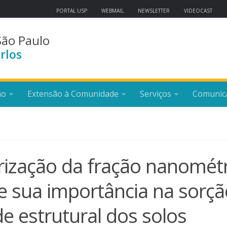
PORTAL USP
WEBMAIL
NEWSLETTER
VIDEOCAST
São Paulo
rlos
ão
Extensão à Comunidade
Serviços
Comunic
rização da fração nanométr
e sua importância na sorçã
de estrutural dos solos