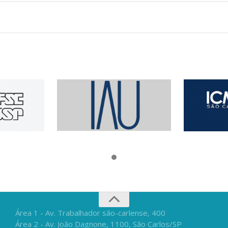
Área 1 - Av. Trabalhador são-carlense, 400
Área 2 - Av. João Dagnone, 1100, São Carlos/SP