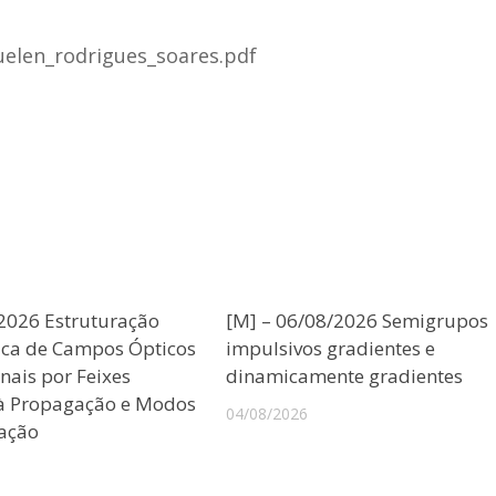
uelen_rodrigues_soares.pdf
/2026 Estruturação
[M] – 06/08/2026 Semigrupos
ica de Campos Ópticos
impulsivos gradientes e
nais por Feixes
dinamicamente gradientes
 à Propagação e Modos
04/08/2026
ação