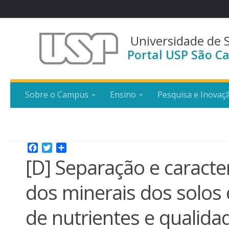
Universidade de 
Portal USP São Ca
Sobre o Campus
Ensino
Pesquisa e Inovaç
Facebook
Twitter
Share
[D] Separação e caracte
dos minerais dos solos 
de nutrientes e qualida