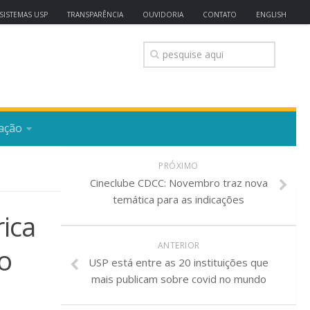
SISTEMAS USP
TRANSPARÊNCIA
OUVIDORIA
CONTATO
ENGLISH
ação
PRÓXIMO
Cineclube CDCC: Novembro traz nova
temática para as indicações
ica
ANTERIOR
o
USP está entre as 20 instituições que
mais publicam sobre covid no mundo