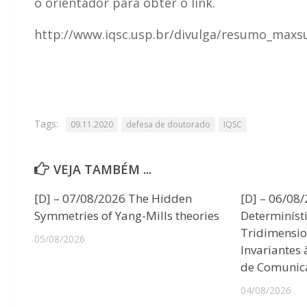
o orientador para obter o link.
http://www.iqsc.usp.br/divulga/resumo_maxs
Tags:
09.11.2020
defesa de doutorado
IQSC
VEJA TAMBÉM ...
[D] – 07/08/2026 The Hidden
[D] – 06/08
Symmetries of Yang-Mills theories
Determiníst
Tridimensio
05/08/2026
Invariantes
de Comunic
04/08/2026