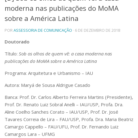
moderna nas publicações do MoMA
Telefones e Mapas
Pessoas
sobre a América Latina
Ensino
POR
ASSESSORIA DE COMUNICAÇÃO
· 6 DE DEZEMBRO DE 2018
Graduação
Pós-Graduação
Doutorado
Educação a distância
Cursos de Extensão
Título:
Sob os olhos de quem vê: a casa moderna nas
Pesquisa e Inovação
publicações do MoMA sobre a América Latina
Linhas de Pesquisa
Programa: Arquitetura e Urbanismo – IAU
Centros, Núcleos e Projetos em Rede
Pós-doutorado
Autora: Maryá de Sousa Aldrigue Casado
Iniciação Científica
Transferência de Tecnologia
Banca: Prof. Dr. Carlos Alberto Ferreira Martins (Presidente),
Empresas Juniores
Prof. Dr. Renato Luiz Sobral Anelli – IAU/USP, Profa. Dra.
Extensão à Comunidade
Aline Coelho Sanches Corato – IAU/USP, Prof. Dr. José
Tavares Correia de Lira – FAU/USP, Profa. Dra. Maria Beatriz
Projetos, Programas e Cursos
Artes, Cultura e Esportes
Camargo Cappello – FAU/UFU, Prof. Dr. Fernando Luiz
Museus e Espaços Interativos
Camargos Lara – UFMG