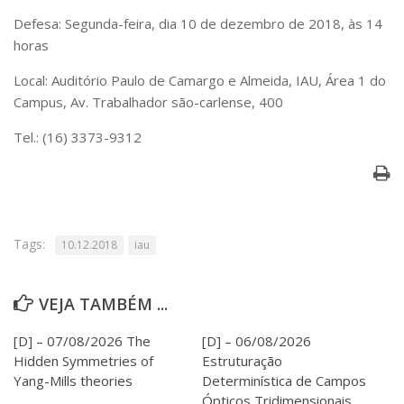
Serviços
Defesa: Segunda-feira, dia 10 de dezembro de 2018, às 14
Bibliotecas
horas
Apoio ao Estudante
Segurança, Trânsito e Prevenção
Local: Auditório Paulo de Camargo e Almeida, IAU, Área 1 do
RH, Administrativo e Financeiro
Campus, Av. Trabalhador são-carlense, 400
Outros serviços
Tel.: (16) 3373-9312
Comunicação
Assessorias e Mídias
Aplicativos e Sites
Jornal da USP
Agenda de Eventos
Defesa de Teses
Tags:
10.12.2018
iau
VEJA TAMBÉM ...
[D] – 07/08/2026 The
[D] – 06/08/2026
Hidden Symmetries of
Estruturação
Yang-Mills theories
Determinística de Campos
Ópticos Tridimensionais