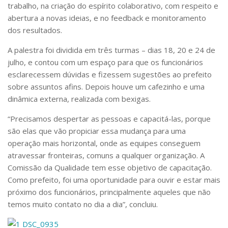
Serviços
trabalho, na criação do espírito colaborativo, com respeito e
abertura a novas ideias, e no feedback e monitoramento
Bibliotecas
dos resultados.
Apoio ao Estudante
Segurança, Trânsito e Prevenção
A palestra foi dividida em três turmas – dias 18, 20 e 24 de
RH, Administrativo e Financeiro
julho, e contou com um espaço para que os funcionários
Outros serviços
esclarecessem dúvidas e fizessem sugestões ao prefeito
Comunicação
sobre assuntos afins. Depois houve um cafezinho e uma
Assessorias e Mídias
dinâmica externa, realizada com bexigas.
Aplicativos e Sites
Jornal da USP
“Precisamos despertar as pessoas e capacitá-las, porque
Agenda de Eventos
são elas que vão propiciar essa mudança para uma
Defesa de Teses
operação mais horizontal, onde as equipes conseguem
atravessar fronteiras, comuns a qualquer organização. A
Comissão da Qualidade tem esse objetivo de capacitação.
Como prefeito, foi uma oportunidade para ouvir e estar mais
próximo dos funcionários, principalmente aqueles que não
temos muito contato no dia a dia”, concluiu.