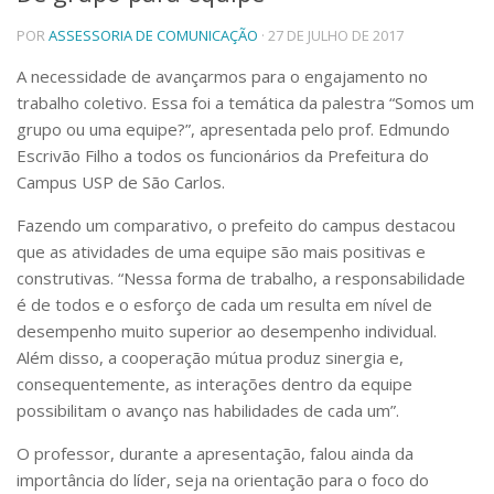
Telefones e Mapas
POR
ASSESSORIA DE COMUNICAÇÃO
· 27 DE JULHO DE 2017
Pessoas
A necessidade de avançarmos para o engajamento no
Ensino
trabalho coletivo. Essa foi a temática da palestra “Somos um
Graduação
grupo ou uma equipe?”, apresentada pelo prof. Edmundo
Pós-Graduação
Escrivão Filho a todos os funcionários da Prefeitura do
Educação a distância
Cursos de Extensão
Campus USP de São Carlos.
Pesquisa e Inovação
Fazendo um comparativo, o prefeito do campus destacou
Linhas de Pesquisa
que as atividades de uma equipe são mais positivas e
Centros, Núcleos e Projetos em Rede
construtivas. “Nessa forma de trabalho, a responsabilidade
Pós-doutorado
é de todos e o esforço de cada um resulta em nível de
Iniciação Científica
desempenho muito superior ao desempenho individual.
Transferência de Tecnologia
Além disso, a cooperação mútua produz sinergia e,
Empresas Juniores
consequentemente, as interações dentro da equipe
Extensão à Comunidade
possibilitam o avanço nas habilidades de cada um”.
Projetos, Programas e Cursos
Artes, Cultura e Esportes
O professor, durante a apresentação, falou ainda da
Museus e Espaços Interativos
importância do líder, seja na orientação para o foco do