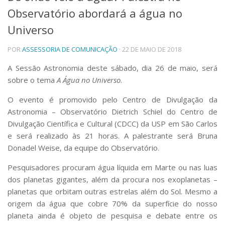
Observatório abordará a água no
Telefones e Mapas
Pessoas
Universo
Ensino
POR
ASSESSORIA DE COMUNICAÇÃO
· 22 DE MAIO DE 2018
Graduação
Pós-Graduação
A Sessão Astronomia deste sábado, dia 26 de maio, será
Educação a distância
sobre o tema
A Água no Universo
.
Cursos de Extensão
Pesquisa e Inovação
O evento é promovido pelo Centro de Divulgação da
Astronomia – Observatório Dietrich Schiel do Centro de
Linhas de Pesquisa
Centros, Núcleos e Projetos em Rede
Divulgação Científica e Cultural (CDCC) da USP em São Carlos
Pós-doutorado
e será realizado às 21 horas. A palestrante será Bruna
Iniciação Científica
Donadel Weise, da equipe do Observatório.
Transferência de Tecnologia
Empresas Juniores
Pesquisadores procuram água líquida em Marte ou nas luas
Extensão à Comunidade
dos planetas gigantes, além da procura nos exoplanetas –
planetas que orbitam outras estrelas além do Sol. Mesmo a
Projetos, Programas e Cursos
origem da água que cobre 70% da superfície do nosso
Artes, Cultura e Esportes
planeta ainda é objeto de pesquisa e debate entre os
Museus e Espaços Interativos