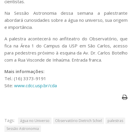
cientistas.
Serviços
Bibliotecas
Na Sessão Astronomia dessa semana a palestrante
Apoio ao Estudante
abordará curiosidades sobre a água no universo, sua origem
Segurança, Trânsito e Prevenção
e importância.
RH, Administrativo e Financeiro
Outros serviços
A palestra acontecerá no anfiteatro do Observatório, que
Comunicação
fica na Área 1 do Campus da USP em São Carlos, acesso
para pedestres próximo à esquina da Av. Dr. Carlos Botelho
Assessorias e Mídias
com a Rua Visconde de Inhaúma. Entrada franca.
Aplicativos e Sites
Jornal da USP
Mais informações:
Agenda de Eventos
Tel.: (16) 3373-9191
Defesa de Teses
Site:
www.cdcc.usp.br/cda
Tags:
água no Universo
Observatório Dietrich Schiel
palestras
Sessão Astronomia