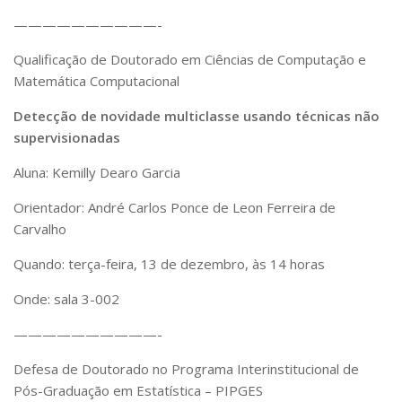
Serviços
——————————-
Bibliotecas
Apoio ao Estudante
Qualificação de Doutorado em Ciências de Computação e
Segurança, Trânsito e Prevenção
Matemática Computacional
RH, Administrativo e Financeiro
Outros serviços
Detecção de novidade multiclasse usando técnicas não
Comunicação
supervisionadas
Assessorias e Mídias
Aluna: Kemilly Dearo Garcia
Aplicativos e Sites
Jornal da USP
Orientador: André Carlos Ponce de Leon Ferreira de
Agenda de Eventos
Carvalho
Defesa de Teses
Quando: terça-feira, 13 de dezembro, às 14 horas
Onde: sala 3-002
——————————-
Defesa de Doutorado no Programa Interinstitucional de
Pós-Graduação em Estatística – PIPGES