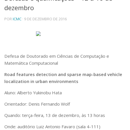
dezembro
Telefones e Mapas
Pessoas
POR
ICMC
· 9 DE DEZEMBRO DE 2016
Ensino
Graduação
Pós-Graduação
Educação a distância
Cursos de Extensão
Pesquisa e Inovação
Defesa de Doutorado em Ciências de Computação e
Matemática Computacional
Linhas de Pesquisa
Centros, Núcleos e Projetos em Rede
Road features detection and sparse map-based vehicle
Pós-doutorado
localization in urban environments
Iniciação Científica
Transferência de Tecnologia
Aluno: Alberto Yukinobu Hata
Empresas Juniores
Extensão à Comunidade
Orientador: Denis Fernando Wolf
Projetos, Programas e Cursos
Quando: terça-feira, 13 de dezembro, às 13 horas
Artes, Cultura e Esportes
Museus e Espaços Interativos
Onde: auditório Luiz Antonio Favaro (sala 4-111)