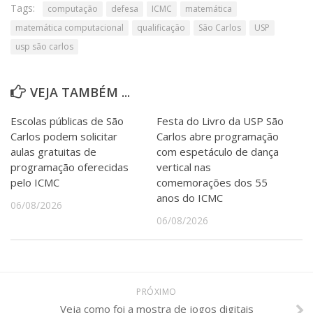
Tags:
computação
defesa
ICMC
matemática
matemática computacional
qualificação
São Carlos
USP
usp são carlos
VEJA TAMBÉM ...
Escolas públicas de São
Festa do Livro da USP São
Carlos podem solicitar
Carlos abre programação
aulas gratuitas de
com espetáculo de dança
programação oferecidas
vertical nas
pelo ICMC
comemorações dos 55
anos do ICMC
06/08/2026
06/08/2026
PRÓXIMO
Veja como foi a mostra de jogos digitais