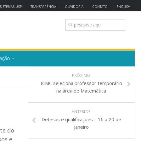
SISTEMAS USP
TRANSPARÊNCIA
OUVIDORIA
CONTATO
ENGLISH
ação
PRÓXIMO
ICMC seleciona professor temporário
na área de Matemática
ANTERIOR
Defesas e qualificações – 16 a 20 de
janeiro
te do
sos e