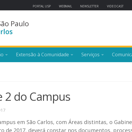
PORTAL USP
WEBMAIL
NEWSLETTER
VIDEOCAST
São Paulo
rlos
ão
Extensão à Comunidade
Serviços
Comunic
e 2 do Campus
017
mpus em São Carlos, com Áreas distintas, o Gabine
eiro de 2017, deverá constar nos documentos, proces