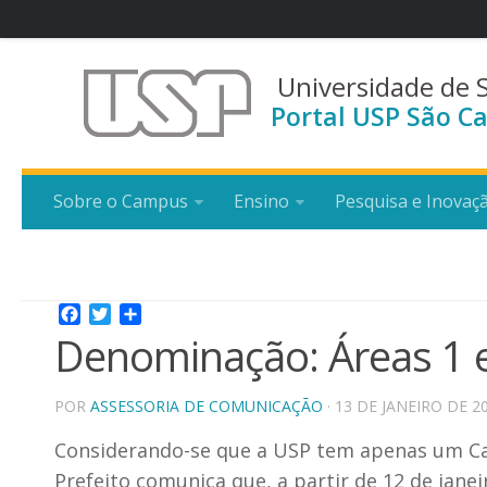
Universidade de 
Portal USP São Ca
Sobre o Campus
Ensino
Pesquisa e Inovaç
Facebook
Twitter
Share
Denominação: Áreas 1 
POR
ASSESSORIA DE COMUNICAÇÃO
· 13 DE JANEIRO DE 2
Considerando-se que a USP tem apenas um Ca
Prefeito comunica que, a partir de 12 de jan