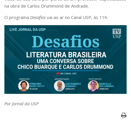
Serviços
na obra de Carlos Drummond de Andrade.
Bibliotecas
O programa
Desafios
vai ao ar no Canal USP, às 11h.
Apoio ao Estudante
Segurança, Trânsito e Prevenção
RH, Administrativo e Financeiro
Outros serviços
Comunicação
Assessorias e Mídias
Aplicativos e Sites
Jornal da USP
Agenda de Eventos
Defesa de Teses
Por Jornal da USP