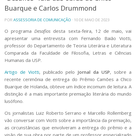
Buarque e Carlos Drummond
Telefones e Mapas
Pessoas
POR
ASSESSORIA DE COMUNICAÇÃO
· 10 DE MAIO DE 2023
Ensino
Graduação
O programa
Desafios
desta sexta-feira, 12 de maio, vai
Pós-Graduação
apresentar uma entrevista com Fernando Baião Viotti,
Educação a distância
professor do Departamento de Teoria Literária e Literatura
Cursos de Extensão
Comparada da Faculdade de Filosofia, Letras e Ciências
Pesquisa e Inovação
Humanas da USP.
Linhas de Pesquisa
Artigo de Viotti
, publicado pelo
Jornal da USP
, sobre a
Centros, Núcleos e Projetos em Rede
recente cerimônia de entrega do Prêmio Camões a Chico
Pós-doutorado
Buarque de Holanda, obteve um índice incomum de leitura. A
Iniciação Científica
Transferência de Tecnologia
distinção é a mais importante premiação literária do mundo
Empresas Juniores
lusófono.
Extensão à Comunidade
Os jornalistas Luiz Roberto Serrano e Marcello Rollemberg
Projetos, Programas e Cursos
vão conversar com Viotti sobre a importância da premiação,
Artes, Cultura e Esportes
as circunstâncias que envolveram a entrega do prêmio e a
Museus e Espaços Interativos
visão de sua obra por parte de um professor especializado