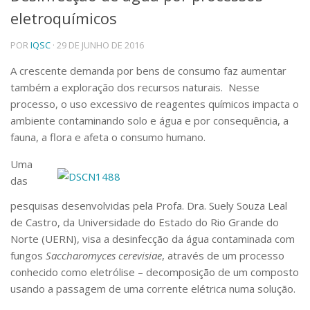
eletroquímicos
Telefones e Mapas
Pessoas
POR
IQSC
· 29 DE JUNHO DE 2016
Ensino
Graduação
A crescente demanda por bens de consumo faz aumentar
Pós-Graduação
também a exploração dos recursos naturais. Nesse
Educação a distância
processo, o uso excessivo de reagentes químicos impacta o
Cursos de Extensão
ambiente contaminando solo e água e por consequência, a
Pesquisa e Inovação
fauna, a flora e afeta o consumo humano.
Linhas de Pesquisa
Uma
Centros, Núcleos e Projetos em Rede
das
Pós-doutorado
Iniciação Científica
pesquisas desenvolvidas pela Profa. Dra. Suely Souza Leal
Transferência de Tecnologia
de Castro, da Universidade do Estado do Rio Grande do
Empresas Juniores
Norte (UERN), visa a desinfecção da água contaminada com
Extensão à Comunidade
fungos
Saccharomyces cerevisiae
, através de um processo
Projetos, Programas e Cursos
conhecido como eletrólise – decomposição de um composto
Artes, Cultura e Esportes
usando a passagem de uma corrente elétrica numa solução.
Museus e Espaços Interativos