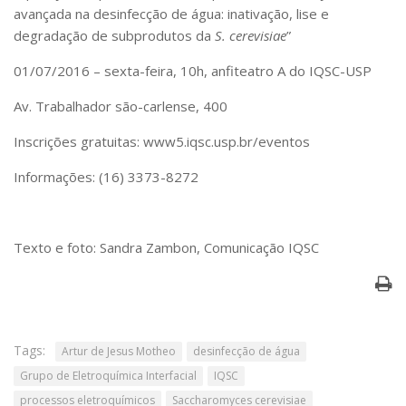
avançada na desinfecção de água: inativação, lise e
degradação de subprodutos da
S. cerevisiae
”
01/07/2016 – sexta-feira, 10h, anfiteatro A do IQSC-USP
Av. Trabalhador são-carlense, 400
Inscrições gratuitas: www5.iqsc.usp.br/eventos
Informações: (16) 3373-8272
Texto e foto: Sandra Zambon, Comunicação IQSC
Tags:
Artur de Jesus Motheo
desinfecção de água
Grupo de Eletroquímica Interfacial
IQSC
processos eletroquímicos
Saccharomyces cerevisiae