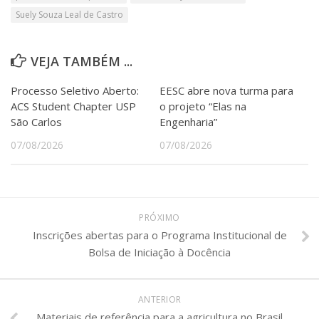
Suely Souza Leal de Castro
VEJA TAMBÉM ...
Processo Seletivo Aberto:
EESC abre nova turma para
ACS Student Chapter USP
o projeto “Elas na
São Carlos
Engenharia”
07/08/2026
07/08/2026
PRÓXIMO
Inscrições abertas para o Programa Institucional de
Bolsa de Iniciação à Docência
ANTERIOR
Materiais de referência para a agricultura no Brasil