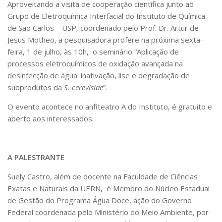
Aproveitando a visita de cooperação científica junto ao
Serviços
Grupo de Eletroquímica Interfacial do Instituto de Química
Bibliotecas
de São Carlos – USP, coordenado pelo Prof. Dr. Artur de
Apoio ao Estudante
Jesus Motheo, a pesquisadora profere na próxima sexta-
Segurança, Trânsito e Prevenção
RH, Administrativo e Financeiro
feira, 1 de julho, às 10h, o seminário “Aplicação de
Outros serviços
processos eletroquímicos de oxidação avançada na
desinfecção de água: inativação, lise e degradação de
Comunicação
subprodutos da
S. cerevisiae
”.
Assessorias e Mídias
Aplicativos e Sites
O evento acontece no anfiteatro A do Instituto, é gratuito e
Jornal da USP
aberto aos interessados.
Agenda de Eventos
Defesa de Teses
A PALESTRANTE
Suely Castro, além de docente na Faculdade de Ciências
Exatas e Naturais da UERN, é Membro do Núcleo Estadual
de Gestão do Programa Água Doce, ação do Governo
Federal coordenada pelo Ministério do Meio Ambiente, por