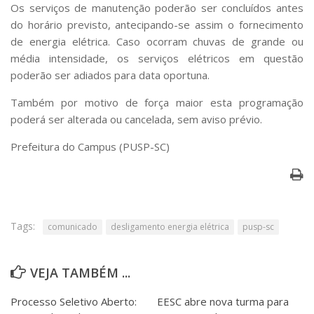
Serviços
Os serviços de manutenção poderão ser concluídos antes
do horário previsto, antecipando-se assim o fornecimento
Bibliotecas
de energia elétrica. Caso ocorram chuvas de grande ou
Apoio ao Estudante
Segurança, Trânsito e Prevenção
média intensidade, os serviços elétricos em questão
RH, Administrativo e Financeiro
poderão ser adiados para data oportuna.
Outros serviços
Também por motivo de força maior esta programação
Comunicação
poderá ser alterada ou cancelada, sem aviso prévio.
Assessorias e Mídias
Aplicativos e Sites
Prefeitura do Campus (PUSP-SC)
Jornal da USP
Agenda de Eventos
Defesa de Teses
Tags:
comunicado
desligamento energia elétrica
pusp-sc
VEJA TAMBÉM ...
Processo Seletivo Aberto:
EESC abre nova turma para