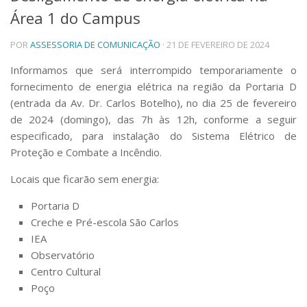
Área 1 do Campus
Telefones e Mapas
Pessoas
POR
ASSESSORIA DE COMUNICAÇÃO
· 21 DE FEVEREIRO DE 2024
Ensino
Graduação
Informamos que será interrompido temporariamente o
Pós-Graduação
fornecimento de energia elétrica na região da Portaria D
Educação a distância
(entrada da Av. Dr. Carlos Botelho), no dia 25 de fevereiro
Cursos de Extensão
de 2024 (domingo), das 7h às 12h, conforme a seguir
Pesquisa e Inovação
especificado, para instalação do Sistema Elétrico de
Proteção e Combate a Incêndio.
Linhas de Pesquisa
Centros, Núcleos e Projetos em Rede
Locais que ficarão sem energia:
Pós-doutorado
Iniciação Científica
Portaria D
Transferência de Tecnologia
Creche e Pré-escola São Carlos
Empresas Juniores
IEA
Extensão à Comunidade
Observatório
Projetos, Programas e Cursos
Centro Cultural
Artes, Cultura e Esportes
Poço
Museus e Espaços Interativos