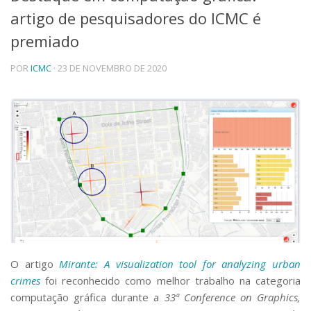
artigo de pesquisadores do ICMC é
Telefones e Mapas
Pessoas
premiado
Ensino
POR
ICMC
· 23 DE NOVEMBRO DE 2020
Graduação
Pós-Graduação
Educação a distância
Cursos de Extensão
Pesquisa e Inovação
Linhas de Pesquisa
Centros, Núcleos e Projetos em Rede
Pós-doutorado
Iniciação Científica
Transferência de Tecnologia
Empresas Juniores
Extensão à Comunidade
O artigo
Mirante: A visualization tool for analyzing urban
Projetos, Programas e Cursos
crimes
foi reconhecido como melhor trabalho na categoria
Artes, Cultura e Esportes
computação gráfica durante a
33ª Conference on Graphics,
Museus e Espaços Interativos