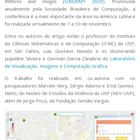
Patterns and Images
(
SIBGRAPI 2020
). Promovida
Serviços
anualmente pela Sociedade Brasileira de Computação, a
Bibliotecas
conferência é a mais importante da área na América Latina e
Apoio ao Estudante
foi realizada virtualmente de 7 a 10 de novembro.
Segurança, Trânsito e Prevenção
RH, Administrativo e Financeiro
Entre os autores do artigo estão o professor do Instituto
Outros serviços
de Ciências Matemáticas e de Computação (ICMC) da USP,
Comunicação
em São Carlos, Luis Gustavo Nonato e os doutorando
Assessorias e Mídias
Jaqueline Silveira e Germain Garcia-Zanabria do
Laboratório
Aplicativos e Sites
de Visualização, Imagens e Computação Gráfica
.
Jornal da USP
Agenda de Eventos
O trabalho foi realizado em co-autoria com os
Defesa de Teses
pesquisadores Marcelo Nery, Sérgio Adorno e Erick Gomez-
Nieto, do Núcleo de Estudos da Violência da USP (NEV-USP),
além de Jorge Poco, da Fundação Getúlio Vargas.