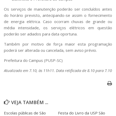
Serviços
Os serviços de manutenção poderão ser concluídos antes
Bibliotecas
do horário previsto, antecipando-se assim o fornecimento
Apoio ao Estudante
Segurança, Trânsito e Prevenção
de energia elétrica. Caso ocorram chuvas de grande ou
RH, Administrativo e Financeiro
média intensidade, os serviços elétricos em questão
Outros serviços
poderão ser adiados para data oportuna.
Comunicação
Também por motivo de força maior esta programação
Assessorias e Mídias
poderá ser alterada ou cancelada, sem aviso prévio.
Aplicativos e Sites
Jornal da USP
Prefeitura do Campus (PUSP-SC)
Agenda de Eventos
Defesa de Teses
Atualizado em 7.10, às 11h11. Data retificada de 8.10 para 7.10
VEJA TAMBÉM ...
Escolas públicas de São
Festa do Livro da USP São