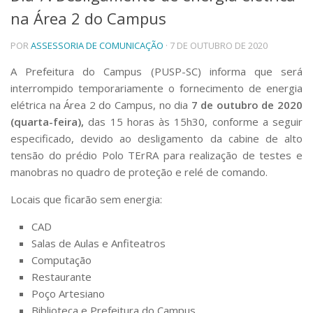
na Área 2 do Campus
Telefones e Mapas
Pessoas
POR
ASSESSORIA DE COMUNICAÇÃO
· 7 DE OUTUBRO DE 2020
Ensino
Graduação
A Prefeitura do Campus (PUSP-SC) informa que será
Pós-Graduação
interrompido temporariamente o fornecimento de energia
Educação a distância
elétrica na Área 2 do Campus, no dia
7 de outubro de 2020
Cursos de Extensão
(quarta-feira),
das 15 horas às 15h30, conforme a seguir
Pesquisa e Inovação
especificado, devido ao desligamento da cabine de alto
tensão do prédio Polo TErRA para realização de testes e
Linhas de Pesquisa
Centros, Núcleos e Projetos em Rede
manobras no quadro de proteção e relé de comando.
Pós-doutorado
Locais que ficarão sem energia:
Iniciação Científica
Transferência de Tecnologia
CAD
Empresas Juniores
Salas de Aulas e Anfiteatros
Extensão à Comunidade
Computação
Projetos, Programas e Cursos
Restaurante
Artes, Cultura e Esportes
Poço Artesiano
Museus e Espaços Interativos
Biblioteca e Prefeitura do Campus