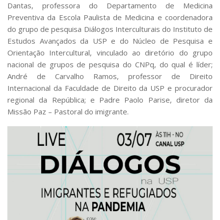
Serviços
Dantas, professora do Departamento de Medicina
Preventiva da Escola Paulista de Medicina e coordenadora
Bibliotecas
do grupo de pesquisa Diálogos Interculturais do Instituto de
Apoio ao Estudante
Segurança, Trânsito e Prevenção
Estudos Avançados da USP e do Núcleo de Pesquisa e
RH, Administrativo e Financeiro
Orientação Intercultural, vinculado ao diretório do grupo
Outros serviços
nacional de grupos de pesquisa do CNPq, do qual é líder;
Comunicação
André de Carvalho Ramos, professor de Direito
Internacional da Faculdade de Direito da USP e procurador
Assessorias e Mídias
regional da República; e Padre Paolo Parise, diretor da
Aplicativos e Sites
Jornal da USP
Missão Paz – Pastoral do imigrante.
Agenda de Eventos
Defesa de Teses