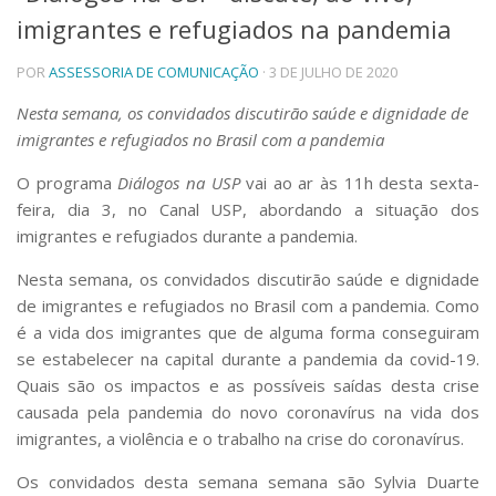
imigrantes e refugiados na pandemia
Telefones e Mapas
Pessoas
POR
ASSESSORIA DE COMUNICAÇÃO
· 3 DE JULHO DE 2020
Ensino
Graduação
Nesta semana, os convidados discutirão saúde e dignidade de
Pós-Graduação
imigrantes e refugiados no Brasil com a pandemia
Educação a distância
Cursos de Extensão
O programa
Diálogos na USP
vai ao ar às 11h desta sexta-
feira, dia 3, no Canal USP, abordando a situação dos
Pesquisa e Inovação
imigrantes e refugiados durante a pandemia.
Linhas de Pesquisa
Centros, Núcleos e Projetos em Rede
Nesta semana, os convidados discutirão saúde e dignidade
Pós-doutorado
de imigrantes e refugiados no Brasil com a pandemia. Como
Iniciação Científica
é a vida dos imigrantes que de alguma forma conseguiram
Transferência de Tecnologia
se estabelecer na capital durante a pandemia da covid-19.
Empresas Juniores
Quais são os impactos e as possíveis saídas desta crise
Extensão à Comunidade
causada pela pandemia do novo coronavírus na vida dos
Projetos, Programas e Cursos
imigrantes, a violência e o trabalho na crise do coronavírus.
Artes, Cultura e Esportes
Museus e Espaços Interativos
Os convidados desta semana semana são Sylvia Duarte