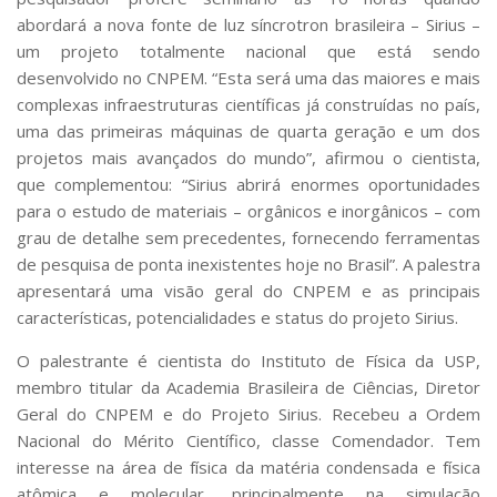
Serviços
abordará a nova fonte de luz síncrotron brasileira – Sirius –
Bibliotecas
um projeto totalmente nacional que está sendo
Apoio ao Estudante
desenvolvido no CNPEM. “Esta será uma das maiores e mais
Segurança, Trânsito e Prevenção
complexas infraestruturas científicas já construídas no país,
RH, Administrativo e Financeiro
uma das primeiras máquinas de quarta geração e um dos
Outros serviços
projetos mais avançados do mundo”, afirmou o cientista,
Comunicação
que complementou: “Sirius abrirá enormes oportunidades
Assessorias e Mídias
para o estudo de materiais – orgânicos e inorgânicos – com
Aplicativos e Sites
grau de detalhe sem precedentes, fornecendo ferramentas
Jornal da USP
de pesquisa de ponta inexistentes hoje no Brasil”. A palestra
Agenda de Eventos
apresentará uma visão geral do CNPEM e as principais
Defesa de Teses
características, potencialidades e status do projeto Sirius.
O palestrante é cientista do Instituto de Física da USP,
membro titular da Academia Brasileira de Ciências, Diretor
Geral do CNPEM e do Projeto Sirius. Recebeu a Ordem
Nacional do Mérito Científico, classe Comendador. Tem
interesse na área de física da matéria condensada e física
atômica e molecular, principalmente na simulação