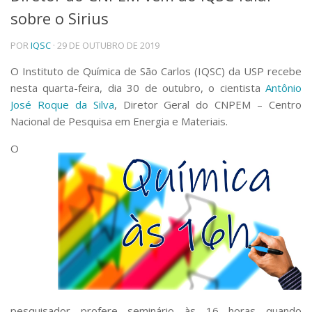
sobre o Sirius
Telefones e Mapas
Pessoas
POR
IQSC
· 29 DE OUTUBRO DE 2019
Ensino
Graduação
O Instituto de Química de São Carlos (IQSC) da USP recebe
Pós-Graduação
nesta quarta-feira, dia 30 de outubro, o cientista
Antônio
Educação a distância
José Roque da Silva
, Diretor Geral do CNPEM – Centro
Cursos de Extensão
Nacional de Pesquisa em Energia e Materiais.
Pesquisa e Inovação
O
Linhas de Pesquisa
Centros, Núcleos e Projetos em Rede
Pós-doutorado
Iniciação Científica
Transferência de Tecnologia
Empresas Juniores
Extensão à Comunidade
Projetos, Programas e Cursos
Artes, Cultura e Esportes
Museus e Espaços Interativos
pesquisador profere seminário às 16 horas quando