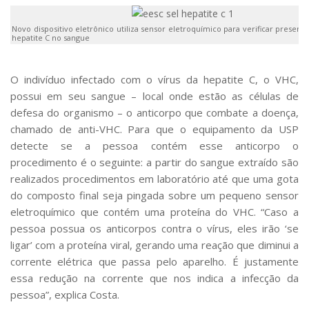
Serviços
Bibliotecas
Novo dispositivo eletrônico utiliza sensor eletroquímico para verificar presenç
hepatite C no sangue
Apoio ao Estudante
Segurança, Trânsito e Prevenção
RH, Administrativo e Financeiro
O indivíduo infectado com o vírus da hepatite C, o VHC,
Outros serviços
possui em seu sangue – local onde estão as células de
Comunicação
defesa do organismo – o anticorpo que combate a doença,
Assessorias e Mídias
chamado de anti-VHC. Para que o equipamento da USP
Aplicativos e Sites
detecte se a pessoa contém esse anticorpo o
Jornal da USP
procedimento é o seguinte: a partir do sangue extraído são
Agenda de Eventos
realizados procedimentos em laboratório até que uma gota
Defesa de Teses
do composto final seja pingada sobre um pequeno sensor
eletroquímico que contém uma proteína do VHC. “Caso a
pessoa possua os anticorpos contra o vírus, eles irão ‘se
ligar’ com a proteína viral, gerando uma reação que diminui a
corrente elétrica que passa pelo aparelho. É justamente
essa redução na corrente que nos indica a infecção da
pessoa”, explica Costa.