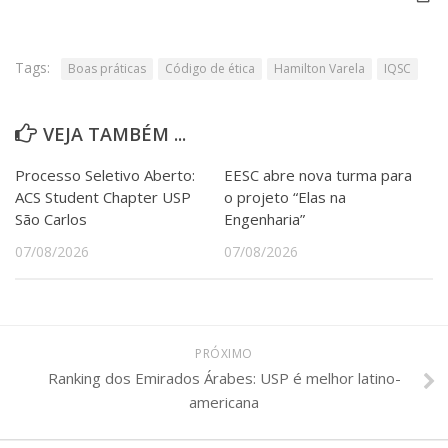
Tags:
Boas práticas
Código de ética
Hamilton Varela
IQSC
VEJA TAMBÉM ...
Processo Seletivo Aberto:
EESC abre nova turma para
ACS Student Chapter USP
o projeto “Elas na
São Carlos
Engenharia”
07/08/2026
07/08/2026
PRÓXIMO
Ranking dos Emirados Árabes: USP é melhor latino-
americana