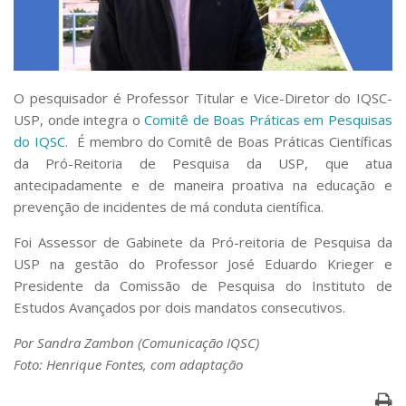
Serviços
Bibliotecas
Apoio ao Estudante
Segurança, Trânsito e Prevenção
RH, Administrativo e Financeiro
O pesquisador é Professor Titular e Vice-Diretor do IQSC-
Outros serviços
USP, onde integra o
Comitê de Boas Práticas em Pesquisas
Comunicação
do IQSC
. É membro do Comitê de Boas Práticas Científicas
da Pró-Reitoria de Pesquisa da USP, que atua
Assessorias e Mídias
antecipadamente e de maneira proativa na educação e
Aplicativos e Sites
Jornal da USP
prevenção de incidentes de má conduta científica.
Agenda de Eventos
Foi Assessor de Gabinete da Pró-reitoria de Pesquisa da
Defesa de Teses
USP na gestão do Professor José Eduardo Krieger e
Presidente da Comissão de Pesquisa do Instituto de
Estudos Avançados por dois mandatos consecutivos.
Por Sandra Zambon (Comunicação IQSC)
Foto: Henrique Fontes, com adaptação