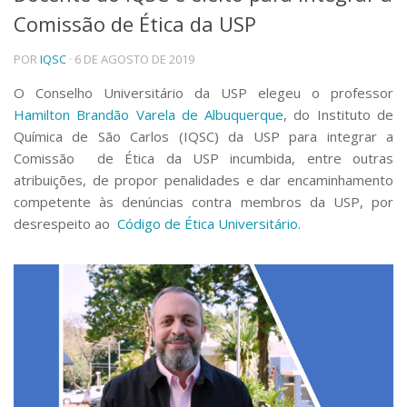
Comissão de Ética da USP
Telefones e Mapas
Pessoas
POR
IQSC
· 6 DE AGOSTO DE 2019
Ensino
Graduação
O Conselho Universitário da USP elegeu o professor
Pós-Graduação
Hamilton Brandão Varela de Albuquerque
, do Instituto de
Educação a distância
Química de São Carlos (IQSC) da USP para integrar a
Cursos de Extensão
Comissão de Ética da USP incumbida, entre outras
Pesquisa e Inovação
atribuições, de propor penalidades e dar encaminhamento
competente às denúncias contra membros da USP, por
Linhas de Pesquisa
Centros, Núcleos e Projetos em Rede
desrespeito ao
Código de Ética Universitário
.
Pós-doutorado
Iniciação Científica
Transferência de Tecnologia
Empresas Juniores
Extensão à Comunidade
Projetos, Programas e Cursos
Artes, Cultura e Esportes
Museus e Espaços Interativos