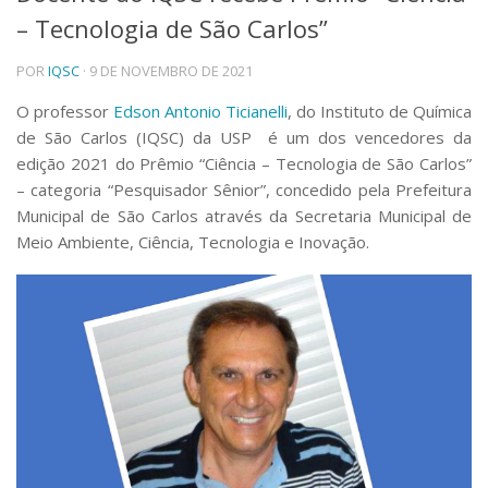
– Tecnologia de São Carlos”
Telefones e Mapas
Pessoas
POR
IQSC
· 9 DE NOVEMBRO DE 2021
Ensino
Graduação
O professor
Edson Antonio Ticianelli
, do Instituto de Química
Pós-Graduação
de São Carlos (IQSC) da USP é um dos vencedores da
Educação a distância
edição 2021 do Prêmio “Ciência – Tecnologia de São Carlos”
Cursos de Extensão
– categoria “Pesquisador Sênior”, concedido pela Prefeitura
Pesquisa e Inovação
Municipal de São Carlos através da Secretaria Municipal de
Meio Ambiente, Ciência, Tecnologia e Inovação.
Linhas de Pesquisa
Centros, Núcleos e Projetos em Rede
Pós-doutorado
Iniciação Científica
Transferência de Tecnologia
Empresas Juniores
Extensão à Comunidade
Projetos, Programas e Cursos
Artes, Cultura e Esportes
Museus e Espaços Interativos