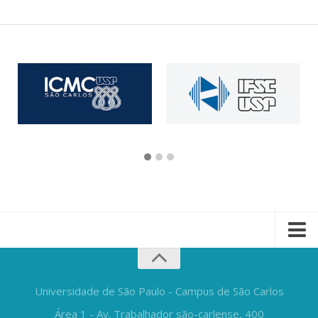
Universidade de São Paulo - Campus de São Carlos
Área 1 - Av. Trabalhador são-carlense, 400