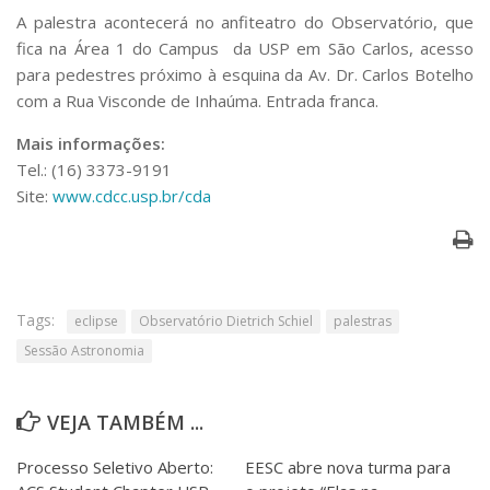
Serviços
A palestra acontecerá no anfiteatro do Observatório, que
Bibliotecas
fica na Área 1 do Campus da USP em São Carlos, acesso
Apoio ao Estudante
para pedestres próximo à esquina da Av. Dr. Carlos Botelho
Segurança, Trânsito e Prevenção
com a Rua Visconde de Inhaúma. Entrada franca.
RH, Administrativo e Financeiro
Outros serviços
Mais informações:
Comunicação
Tel.: (16) 3373-9191
Site:
www.cdcc.usp.br/cda
Assessorias e Mídias
Aplicativos e Sites
Jornal da USP
Agenda de Eventos
Defesa de Teses
Tags:
eclipse
Observatório Dietrich Schiel
palestras
Sessão Astronomia
VEJA TAMBÉM ...
Processo Seletivo Aberto:
EESC abre nova turma para