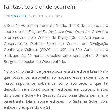
fantásticos e onde ocorrem
Telefones e Mapas
Pessoas
POR
CDCC/CDA
· 17 DE JANEIRO DE 2019
Ensino
Graduação
A Sessão Astronomia deste sábado, dia 19 de janeiro, será
Pós-Graduação
sobre o tema
Eclipses Fantásticos e Onde Ocorrem
. O evento
Educação a distância
é promovido pelo Centro de Divulgação da Astronomia –
Cursos de Extensão
Observatório Dietrich Schiel do Centro de Divulgação
Pesquisa e Inovação
Científica e Cultural (CDCC) da USP em São Carlos e será
realizado às 21 horas. A palestrante será Letícia Gomes
Linhas de Pesquisa
Centros, Núcleos e Projetos em Rede
Borges, da equipe do Observatório.
Pós-doutorado
No próximo dia 21 de janeiro ocorrerá um eclipse lunar! Para
Iniciação Científica
Transferência de Tecnologia
que possamos aproveitar ao máximo essa experiência, é
Empresas Juniores
muito importante sabermos como acontece. E que tal
Extensão à Comunidade
descobrir se e como ocorrem eclipses em outros planetas
do Sistema Solar? Na Sessão Astronomia desta semana, a
Projetos, Programas e Cursos
palestrante falará sobre eclipses no Sistema Solar, com
Artes, Cultura e Esportes
ênfase no eclipse do dia 21.
Museus e Espaços Interativos