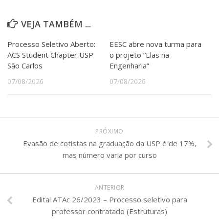
Serviços
Bibliotecas
VEJA TAMBÉM ...
Apoio ao Estudante
Segurança, Trânsito e Prevenção
Processo Seletivo Aberto:
EESC abre nova turma para
RH, Administrativo e Financeiro
ACS Student Chapter USP
o projeto “Elas na
Outros serviços
São Carlos
Engenharia”
Comunicação
07/08/2026
07/08/2026
Assessorias e Mídias
Aplicativos e Sites
Jornal da USP
Agenda de Eventos
Defesa de Teses
PRÓXIMO
Evasão de cotistas na graduação da USP é de 17%,
mas número varia por curso
ANTERIOR
Edital ATAc 26/2023 – Processo seletivo para
professor contratado (Estruturas)