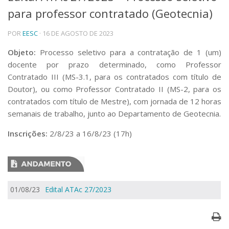
para professor contratado (Geotecnia)
Telefones e Mapas
Pessoas
POR
EESC
· 16 DE AGOSTO DE 2023
Ensino
Graduação
Objeto:
Processo seletivo para a contratação de 1 (um)
Pós-Graduação
docente por prazo determinado, como Professor
Educação a distância
Contratado III (MS-3.1, para os contratados com título de
Cursos de Extensão
Doutor), ou como Professor Contratado II (MS-2, para os
Pesquisa e Inovação
contratados com título de Mestre), com jornada de 12 horas
semanais de trabalho, junto ao Departamento de Geotecnia.
Linhas de Pesquisa
Centros, Núcleos e Projetos em Rede
Inscrições:
2/8/23 a 16/8/23 (17h)
Pós-doutorado
Iniciação Científica
Transferência de Tecnologia
Empresas Juniores
Extensão à Comunidade
01/08/23
Edital ATAc 27/2023
Projetos, Programas e Cursos
Artes, Cultura e Esportes
Museus e Espaços Interativos