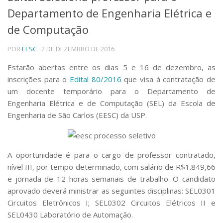
Departamento de Engenharia Elétrica e
Telefones e Mapas
Pessoas
de Computação
Ensino
POR
EESC
· 2 DE DEZEMBRO DE 2016
Graduação
Pós-Graduação
Estarão abertas entre os dias 5 e 16 de dezembro, as
Educação a distância
inscrições para o
Edital 80/2016
que visa à contratação de
Cursos de Extensão
um docente temporário para o Departamento de
Pesquisa e Inovação
Engenharia Elétrica e de Computação (SEL) da Escola de
Linhas de Pesquisa
Engenharia de São Carlos (EESC) da USP.
Centros, Núcleos e Projetos em Rede
Pós-doutorado
Iniciação Científica
Transferência de Tecnologia
A oportunidade é para o cargo de professor contratado,
Empresas Juniores
nível III, por tempo determinado, com salário de R$1.849,66
Extensão à Comunidade
e jornada de 12 horas semanais de trabalho. O candidato
aprovado deverá ministrar as seguintes disciplinas: SEL0301
Projetos, Programas e Cursos
Circuitos Eletrônicos I; SEL0302 Circuitos Elétricos II e
Artes, Cultura e Esportes
Museus e Espaços Interativos
SEL0430 Laboratório de Automação.