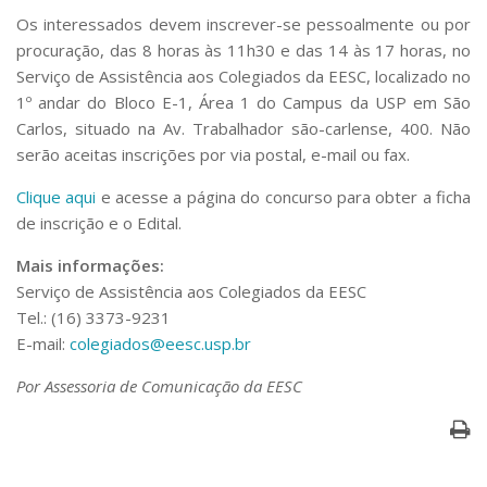
Serviços
Os interessados devem inscrever-se pessoalmente ou por
Bibliotecas
procuração, das 8 horas às 11h30 e das 14 às 17 horas, no
Apoio ao Estudante
Serviço de Assistência aos Colegiados da EESC, localizado no
Segurança, Trânsito e Prevenção
1º andar do Bloco E-1, Área 1 do Campus da USP em São
RH, Administrativo e Financeiro
Carlos, situado na Av. Trabalhador são-carlense, 400. Não
Outros serviços
serão aceitas inscrições por via postal, e-mail ou fax.
Comunicação
Clique aqui
e acesse a página do concurso para obter a ficha
Assessorias e Mídias
Aplicativos e Sites
de inscrição e o Edital.
Jornal da USP
Mais informações:
Agenda de Eventos
Defesa de Teses
Serviço de Assistência aos Colegiados da EESC
Tel.: (16) 3373-9231
E-mail:
colegiados@eesc.usp.br
Por Assessoria de Comunicação da EESC