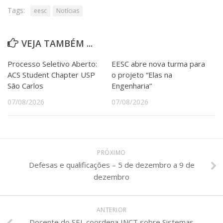
Tags:
eesc
Notícias
VEJA TAMBÉM ...
Processo Seletivo Aberto:
EESC abre nova turma para
ACS Student Chapter USP
o projeto “Elas na
São Carlos
Engenharia”
07/08/2026
07/08/2026
PRÓXIMO
Defesas e qualificações – 5 de dezembro a 9 de
dezembro
ANTERIOR
Docente do SEL coordena INCT sobre Sistemas