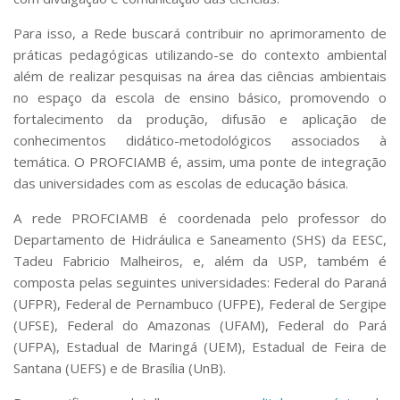
Serviços
Para isso, a Rede buscará contribuir no aprimoramento de
Bibliotecas
práticas pedagógicas utilizando-se do contexto ambiental
Apoio ao Estudante
Segurança, Trânsito e Prevenção
além de realizar pesquisas na área das ciências ambientais
RH, Administrativo e Financeiro
no espaço da escola de ensino básico, promovendo o
Outros serviços
fortalecimento da produção, difusão e aplicação de
Comunicação
conhecimentos didático-metodológicos associados à
temática. O PROFCIAMB é, assim, uma ponte de integração
Assessorias e Mídias
Aplicativos e Sites
das universidades com as escolas de educação básica.
Jornal da USP
A rede PROFCIAMB é coordenada pelo professor do
Agenda de Eventos
Defesa de Teses
Departamento de Hidráulica e Saneamento (SHS) da EESC,
Tadeu Fabricio Malheiros, e, além da USP, também é
composta pelas seguintes universidades: Federal do Paraná
(UFPR), Federal de Pernambuco (UFPE), Federal de Sergipe
(UFSE), Federal do Amazonas (UFAM), Federal do Pará
(UFPA), Estadual de Maringá (UEM), Estadual de Feira de
Santana (UEFS) e de Brasília (UnB).