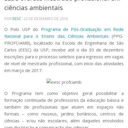
ciências ambientais
Telefones e Mapas
Pessoas
POR
EESC
· 22 DE DEZEMBRO DE 2016
Ensino
Graduação
O Polo USP do
Programa de Pós-Graduação em Rede
Pós-Graduação
Nacional para o Ensino das Ciências Ambientais
(PPG-
Educação a distância
PROFCIAMB), localizado na Escola de Engenharia de São
Cursos de Extensão
Carlos (EESC) da USP, recebe até o dia 30 de dezembro
Pesquisa e Inovação
inscrições para o processo seletivo para ingresso em vagas
de nível de mestrado profissional, com início das atividades
Linhas de Pesquisa
Centros, Núcleos e Projetos em Rede
em março de 2017.
Pós-doutorado
Iniciação Científica
Transferência de Tecnologia
O Programa tem como objetivo geral possibilitar a
Empresas Juniores
formação continuada de professores da educação básica e
Extensão à Comunidade
também de profissionais que atuem em espaços não
Projetos, Programas e Cursos
formais ­­– como museus, jardins botânicos, centros de
Artes, Cultura e Esportes
ciências – e/ou não escolares, além daqueles envolvidos
Museus e Espaços Interativos
com divulgação e comunicação das ciências.