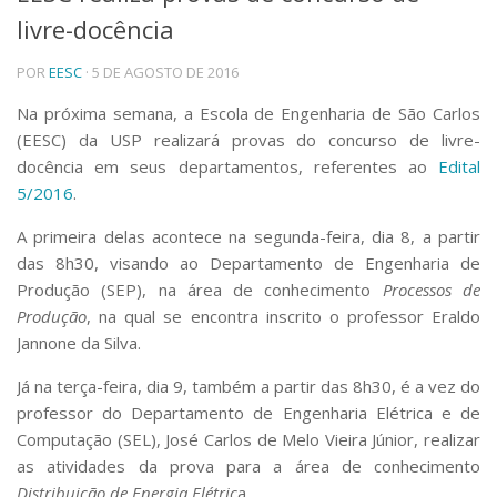
livre-docência
Telefones e Mapas
Pessoas
POR
EESC
· 5 DE AGOSTO DE 2016
Ensino
Graduação
Na próxima semana, a Escola de Engenharia de São Carlos
Pós-Graduação
(EESC) da USP realizará provas do concurso de livre-
Educação a distância
docência em seus departamentos, referentes ao
Edital
Cursos de Extensão
5/2016
.
Pesquisa e Inovação
A primeira delas acontece na segunda-feira, dia 8, a partir
Linhas de Pesquisa
das 8h30, visando ao Departamento de Engenharia de
Centros, Núcleos e Projetos em Rede
Produção (SEP), na área de conhecimento
Processos de
Pós-doutorado
Produção
, na qual se encontra inscrito o professor Eraldo
Iniciação Científica
Transferência de Tecnologia
Jannone da Silva.
Empresas Juniores
Já na terça-feira, dia 9, também a partir das 8h30, é a vez do
Extensão à Comunidade
professor do Departamento de Engenharia Elétrica e de
Projetos, Programas e Cursos
Computação (SEL), José Carlos de Melo Vieira Júnior, realizar
Artes, Cultura e Esportes
as atividades da prova para a área de conhecimento
Museus e Espaços Interativos
Distribuição de Energia Elétric
a.