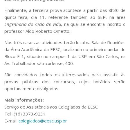
Serviços
Finalmente, a terceira prova acontece a partir das 8h30 de
Bibliotecas
quinta-feira, dia 11, referente também ao SEP, na área
Apoio ao Estudante
Segurança, Trânsito e Prevenção
Engenharia do Ciclo de Vida
, na qual se encontra inscrito o
RH, Administrativo e Financeiro
professor Aldo Roberto Ometto.
Outros serviços
Nos três casos as atividades terão local na Sala de Reuniões
Comunicação
da Área Acadêmica da EESC, localizada no primeiro andar do
Assessorias e Mídias
Bloco E-1, situado no campus 1 da USP em São Carlos, na
Aplicativos e Sites
Av. Trabalhador são-carlense, 400.
Jornal da USP
Agenda de Eventos
São convidados todos os interessados para assistir às
Defesa de Teses
provas públicas dos concursos, cujos horários serão
oportunamente divulgados.
Mais informações:
Serviço de Assistência aos Colegiados da EESC
Tel.: (16) 3373-9231
E-mail:
colegiados@eesc.usp.br