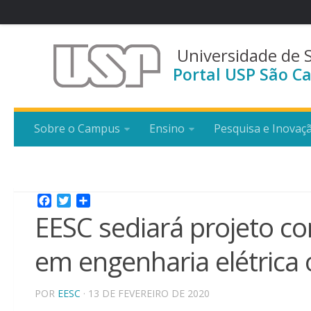
Universidade de 
Portal USP São Ca
Sobre o Campus
Ensino
Pesquisa e Inovaç
Facebook
Twitter
Share
EESC sediará projeto c
em engenharia elétrica
POR
EESC
· 13 DE FEVEREIRO DE 2020