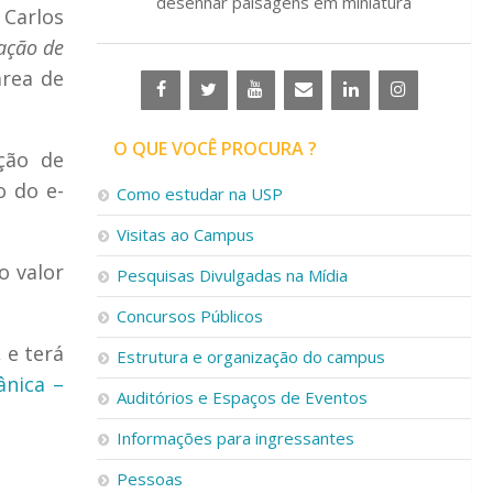
desenhar paisagens em miniatura
 Carlos
ação de
rea de
O QUE VOCÊ PROCURA ?
ção de
o do
e-
Como estudar na USP
Visitas ao Campus
o valor
Pesquisas Divulgadas na Mídia
Concursos Públicos
 e terá
Estrutura e organização do campus
nica –
Auditórios e Espaços de Eventos
Informações para ingressantes
Pessoas