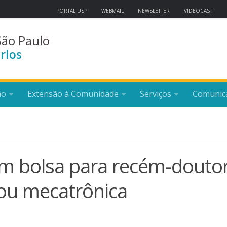
PORTAL USP
WEBMAIL
NEWSLETTER
VIDEOCAST
São Paulo
rlos
ão
Extensão à Comunidade
Serviços
Comunic
om bolsa para recém-douto
 ou mecatrônica