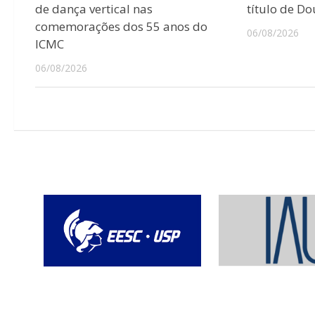
de dança vertical nas
título de D
comemorações dos 55 anos do
06/08/2026
ICMC
06/08/2026