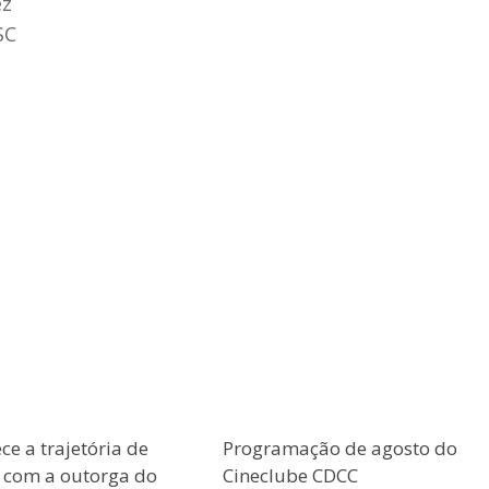
ez
SC
e a trajetória de
Programação de agosto do
o com a outorga do
Cineclube CDCC