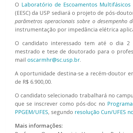
O
Laboratório de Escoamentos Multifásicos 
(EESC) da USP sediará o projeto de pós-douto
parâmetros operacionais sobre o desempenho d
instrumentação por impedância elétrica aplic
O candidato interessado tem até o dia 2 
mestrado e tese de doutorado para o
profe
mail
oscarmhr@sc.usp.br
.
A oportunidade destina-se a recém-doutor em
de R$ 6.900,00.
O candidato selecionado trabalhará no campus
que se inscrever como pós-doc no
Programa
PPGEM/UFES
, segundo
resolução Cun/UFES no
Mais informações: