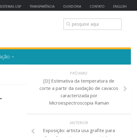
SISTEMAS USP
TRANSPARÊNCIA
OUVIDORIA
CONTATO
ENGLISH
ação
PRÓXIMO
[D] Estimativa da temperatura de
corte a partir da oxidação de cavacos
r
caracterizada por
Microespectroscopia Raman
ANTERIOR
Exposição: artista usa grafite para