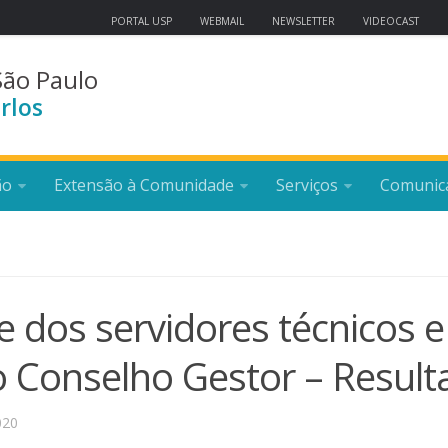
PORTAL USP
WEBMAIL
NEWSLETTER
VIDEOCAST
São Paulo
rlos
ão
Extensão à Comunidade
Serviços
Comunic
e dos servidores técnicos e
o Conselho Gestor – Resul
020