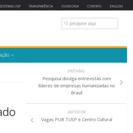
SISTEMAS USP
TRANSPARÊNCIA
OUVIDORIA
CONTATO
ENGLISH
ação
PRÓXIMO
Pesquisa divulga entrevistas com
líderes de empresas humanizadas no
Brasil
tado
ANTERIOR
Vagas PUB TUSP e Centro Cultural