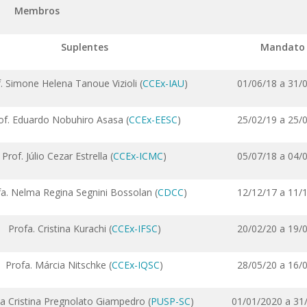
Membros
Suplentes
Mandato
. Simone Helena Tanoue Vizioli (
CCEx-IAU
)
01/06/18 a 31/
of. Eduardo Nobuhiro Asasa (
CCEx-EESC
)
25/02/19 a 25/
Prof. Júlio Cezar Estrella (
CCEx-ICMC
)
05/07/18 a 04/
fa. Nelma Regina Segnini Bossolan (
CDCC
)
12/12/17 a 11/
Profa. Cristina Kurachi (
CCEx-IFSC
)
20/02/20 a 19/
Profa. Márcia Nitschke (
CCEx-IQSC
)
28/05/20 a 16/
a Cristina Pregnolato Giampedro (
PUSP-SC
)
01/01/2020 a 31