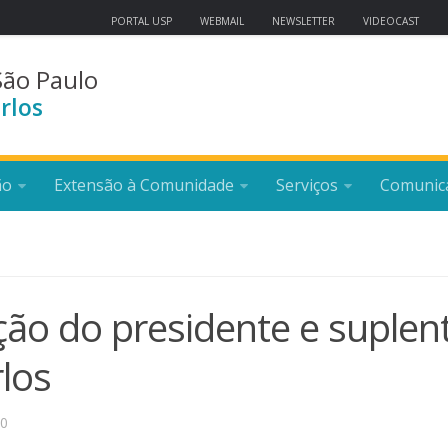
PORTAL USP
WEBMAIL
NEWSLETTER
VIDEOCAST
São Paulo
rlos
ão
Extensão à Comunidade
Serviços
Comunic
ição do presidente e suplen
los
20