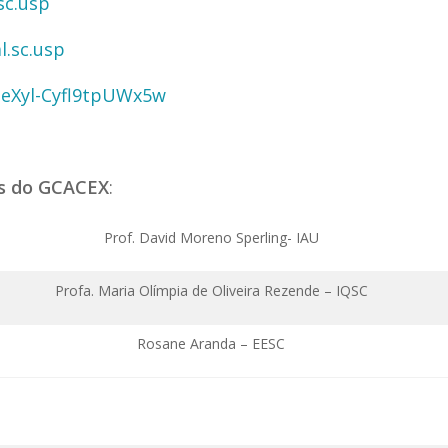
sc.usp
.sc.usp
eXyl-Cyfl9tpUWx5w
 do GCACEX
:
Prof. David Moreno Sperling- IAU
Profa. Maria Olímpia de Oliveira Rezende – IQSC
Rosane Aranda – EESC