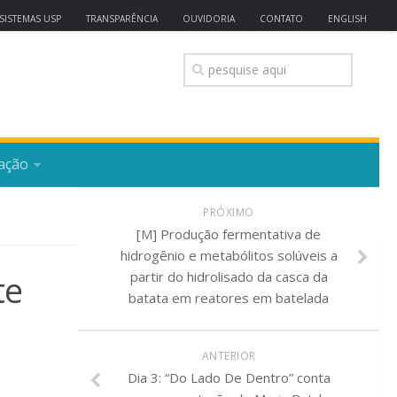
SISTEMAS USP
TRANSPARÊNCIA
OUVIDORIA
CONTATO
ENGLISH
ação
PRÓXIMO
[M] Produção fermentativa de
hidrogênio e metabólitos solúveis a
te
partir do hidrolisado da casca da
batata em reatores em batelada
ANTERIOR
Dia 3: “Do Lado De Dentro” conta