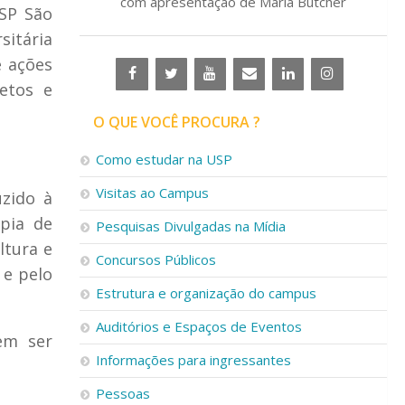
com apresentação de Maria Butcher
USP São
sitária
e ações
etos e
O QUE VOCÊ PROCURA ?
Como estudar na USP
Visitas ao Campus
uzido à
pia de
Pesquisas Divulgadas na Mídia
ltura e
Concursos Públicos
 e pelo
Estrutura e organização do campus
Auditórios e Espaços de Eventos
em ser
Informações para ingressantes
Pessoas