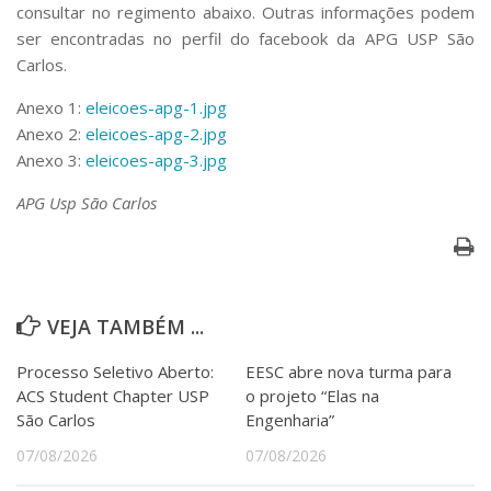
Serviços
consultar no regimento abaixo. Outras informações podem
ser encontradas no perfil do facebook da APG USP São
Bibliotecas
Carlos.
Apoio ao Estudante
Segurança, Trânsito e Prevenção
Anexo 1:
eleicoes-apg-1.jpg
RH, Administrativo e Financeiro
Anexo 2:
eleicoes-apg-2.jpg
Outros serviços
Anexo 3:
eleicoes-apg-3.jpg
Comunicação
Assessorias e Mídias
APG Usp São Carlos
Aplicativos e Sites
Jornal da USP
Agenda de Eventos
Defesa de Teses
VEJA TAMBÉM ...
Processo Seletivo Aberto:
EESC abre nova turma para
ACS Student Chapter USP
o projeto “Elas na
São Carlos
Engenharia”
07/08/2026
07/08/2026