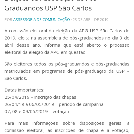
Graduandos USP São Carlos
Telefones e Mapas
Pessoas
POR
ASSESSORIA DE COMUNICAÇÃO
· 23 DE ABRIL DE 2019
Ensino
Graduação
A comissão eleitoral da eleição da APG USP São Carlos de
Pós-Graduação
2019, eleita na assembleia de pós-graduandos no dia 3 de
Educação a distância
abril desse ano, informa que está aberto o processo
Cursos de Extensão
eleitoral da eleição da APG em questão.
Pesquisa e Inovação
São eleitores todos os pós-graduandos e pós-graduandas
Linhas de Pesquisa
matriculados em programas de pós-graduação da USP –
Centros, Núcleos e Projetos em Rede
São Carlos.
Pós-doutorado
Iniciação Científica
Datas importantes:
Transferência de Tecnologia
25/04/2019 – inscrição das chapas
Empresas Juniores
26/04/19 a 06/05/2019 – período de campanha
Extensão à Comunidade
07, 08 e 09/05/2019 – votação
Projetos, Programas e Cursos
Artes, Cultura e Esportes
Para mais informações sobre disposições gerais, a
Museus e Espaços Interativos
comissão eleitoral, as inscrições de chapa e a votação,