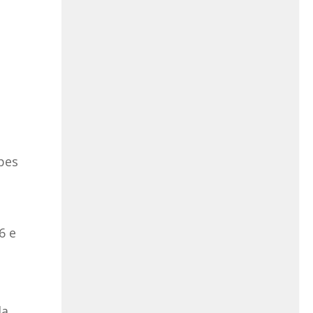
apes
6 e
da