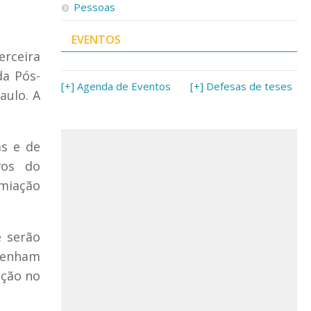
Pessoas
EVENTOS
erceira
da Pós-
[+] Agenda de Eventos
[+] Defesas de teses
aulo. A
as e de
vos do
emiação
e serão
 venham
ação no