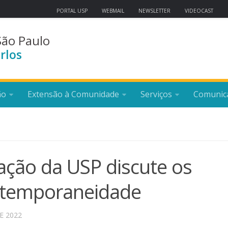
PORTAL USP
WEBMAIL
NEWSLETTER
VIDEOCAST
São Paulo
rlos
ão
Extensão à Comunidade
Serviços
Comunic
ção da USP discute os
ontemporaneidade
E 2022