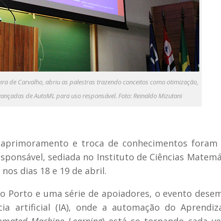
ira de Carvalho, abriu as palestras trazendo conceitos como otimização,
ançadas de AutoML para uso responsável. Foto: Reinaldo Mizutani
as, aprimoramento e troca de conhecimentos foram
ponsável, sediada no Instituto de Ciências Matemá
os dias 18 e 19 de abril.
o Porto e uma série de apoiadores, o evento des
cia artificial (IA), onde a automação do Aprendi
omated Machine Learning
) está se tornando cada v