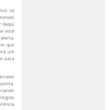
ntos na
 nossas
r daqui
Se você
alerta.
smo que
verá um
de para
mercado
 ponta,
nciando
ologias
erência