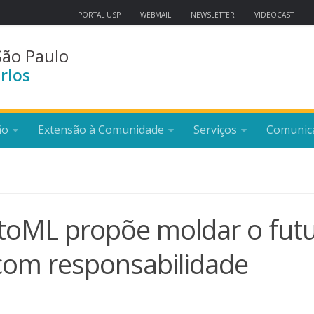
PORTAL USP
WEBMAIL
NEWSLETTER
VIDEOCAST
São Paulo
rlos
ão
Extensão à Comunidade
Serviços
Comunic
toML propõe moldar o fut
al com responsabilidade