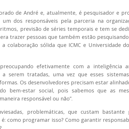
orado de André e, atualmente, é pesquisador e pr
o um dos responsáveis pela parceria na organiza
ritmos, previsão de séries temporais e tem se ded
ola era trazer pessoas que também estão pesquisand
o a colaboração sólida que ICMC e Universidade d
reocupando efetivamente com a inteligência arti
s a serem tratadas, uma vez que esses sistemas
 formas. Os desenvolvedores precisam estar alinha
 do bem-estar social, pois sabemos que as me
maneira responsável ou não”.
viesadas, problemáticas, que custam bastante 
o é: como programar isso? Como garantir responsab
?