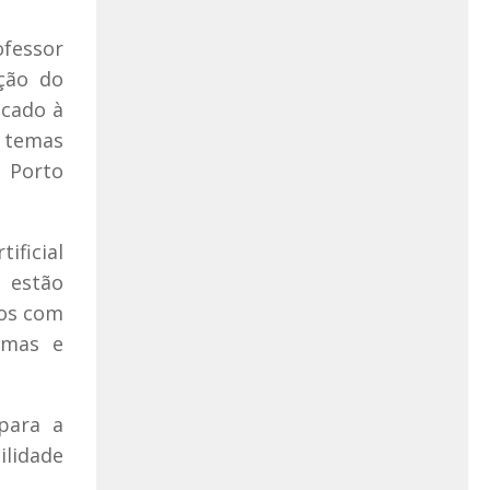
ofessor
ção do
icado à
o temas
o Porto
ficial
 estão
dos com
smas e
para a
ilidade