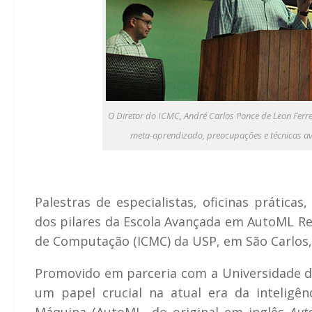
O Diretor do ICMC, André Carlos Ponce de Leon Ferre
meta-aprendizado, preocupações e técnicas av
Palestras de especialistas, oficinas prátic
dos pilares da Escola Avançada em AutoML Res
de Computação (ICMC) da USP, em São Carlos, n
Promovido em parceria com a Universidade d
um papel crucial na atual era da inteligên
Máquina (AutoML, do original em inglês
Aut