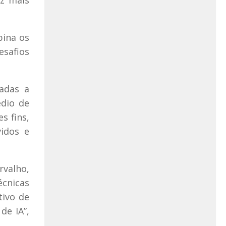
bina os
esafios
adas a
édio de
s fins,
idos e
rvalho,
écnicas
tivo de
de IA”,