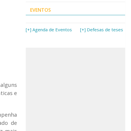
EVENTOS
[+] Agenda de Eventos
[+] Defesas de teses
 alguns
ticas e
empenha
zado de
ez mais