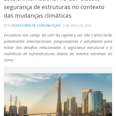
segurança de estruturas no contexto
Telefones e Mapas
Pessoas
das mudanças climáticas
Ensino
POR
ASSESSORIA DE COMUNICAÇÃO
· 2 DE MAIO DE 2025
Graduação
Pós-Graduação
Encontros nos campi da USP da capital e em São Carlos terão
Educação a distância
palestrantes internacionais, pesquisadores e estudantes para
Cursos de Extensão
tratar dos desafios relacionados à segurança estrutural e à
Pesquisa e Inovação
resiliência de infraestruturas diante de eventos extremos do
Linhas de Pesquisa
clima
Centros, Núcleos e Projetos em Rede
Pós-doutorado
Iniciação Científica
Transferência de Tecnologia
Empresas Juniores
Extensão à Comunidade
Projetos, Programas e Cursos
Artes, Cultura e Esportes
Museus e Espaços Interativos