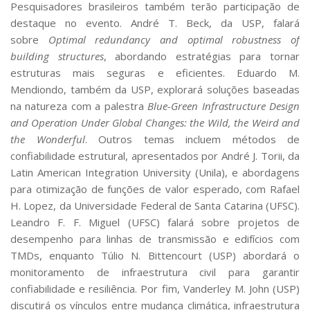
Pesquisadores brasileiros também terão participação de
destaque no evento. André T. Beck, da USP, falará
sobre
Optimal redundancy and optimal robustness of
building structures
, abordando estratégias para tornar
estruturas mais seguras e eficientes. Eduardo M.
Mendiondo, também da USP, explorará soluções baseadas
na natureza com a palestra
Blue-Green Infrastructure Design
and Operation Under Global Changes: the Wild, the Weird and
the Wonderful
. Outros temas incluem métodos de
confiabilidade estrutural, apresentados por André J. Torii, da
Latin American Integration University (Unila), e abordagens
para otimização de funções de valor esperado, com Rafael
H. Lopez, da Universidade Federal de Santa Catarina (UFSC).
Leandro F. F. Miguel (UFSC) falará sobre projetos de
desempenho para linhas de transmissão e edifícios com
TMDs, enquanto Túlio N. Bittencourt (USP) abordará o
monitoramento de infraestrutura civil para garantir
confiabilidade e resiliência. Por fim, Vanderley M. John (USP)
discutirá os vínculos entre mudança climática, infraestrutura