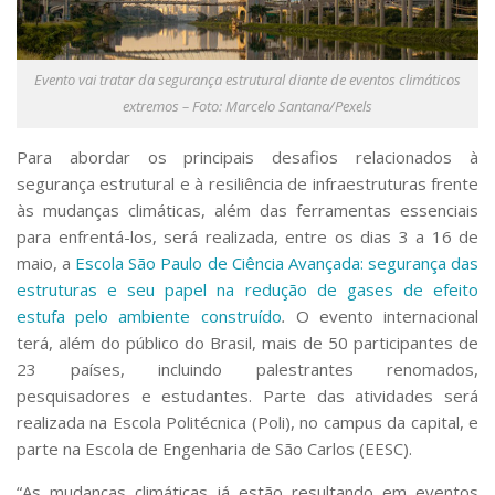
Serviços
Bibliotecas
Apoio ao Estudante
Evento vai tratar da segurança estrutural diante de eventos climáticos
Segurança, Trânsito e Prevenção
extremos – Foto: Marcelo Santana/Pexels
RH, Administrativo e Financeiro
Outros serviços
Para abordar os principais desafios relacionados à
Comunicação
segurança estrutural e à resiliência de infraestruturas frente
Assessorias e Mídias
às mudanças climáticas, além das ferramentas essenciais
Aplicativos e Sites
para enfrentá-los, será realizada, entre os dias 3 a 16 de
Jornal da USP
maio, a
Escola São Paulo de Ciência Avançada: segurança das
Agenda de Eventos
estruturas e seu papel na redução de gases de efeito
Defesa de Teses
estufa pelo ambiente construído
.
O evento internacional
terá, além do público do Brasil, mais de 50 participantes de
23 países, incluindo palestrantes renomados,
pesquisadores e estudantes. Parte das atividades será
realizada na Escola Politécnica (Poli), no campus da capital, e
parte na Escola de Engenharia de São Carlos (EESC).
“As mudanças climáticas já estão resultando em eventos