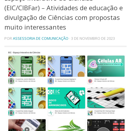
(EIC/CIBFar) – Atividades de educação e
Telefones e Mapas
Pessoas
divulgação de Ciências com propostas
Ensino
muito interessantes
Graduação
Pós-Graduação
POR
ASSESSORIA DE COMUNICAÇÃO
· 3 DE NOVEMBRO DE 2023
Educação a distância
Cursos de Extensão
Pesquisa e Inovação
Linhas de Pesquisa
Centros, Núcleos e Projetos em Rede
Pós-doutorado
Iniciação Científica
Transferência de Tecnologia
Empresas Juniores
Extensão à Comunidade
Projetos, Programas e Cursos
Artes, Cultura e Esportes
Museus e Espaços Interativos