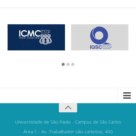
Universidade de São Paulo - Campus de São Carlos
Área 1 - Av. Trabalhador são-carlense, 400