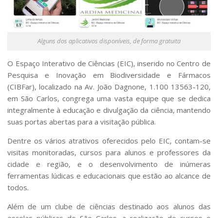
Serviços
Bibliotecas
Apoio ao Estudante
Segurança, Trânsito e Prevenção
Alguns dos aplicativos disponíveis, de forma gratuita
RH, Administrativo e Financeiro
Outros serviços
O Espaço Interativo de Ciências (EIC), inserido no Centro de
Comunicação
Pesquisa e Inovação em Biodiversidade e Fármacos
(CIBFar), localizado na Av. João Dagnone, 1.100 13563-120,
Assessorias e Mídias
em São Carlos, congrega uma vasta equipe que se dedica
Aplicativos e Sites
Jornal da USP
integralmente à educação e divulgação da ciência, mantendo
Agenda de Eventos
suas portas abertas para a visitação pública.
Defesa de Teses
Dentre os vários atrativos oferecidos pelo EIC, contam-se
visitas monitoradas, cursos para alunos e professores da
cidade e região, e o desenvolvimento de inúmeras
ferramentas lúdicas e educacionais que estão ao alcance de
todos.
Além de um clube de ciências destinado aos alunos das
escolas públicas de São Carlos, a realização de cursos e