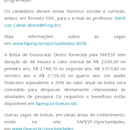
Os candidatos devem enviar histórico escolar e currículo,
ambos em formato PDF, para o e-mail do professor
Iberê
Luiz Caldas
(
ibere@if.usp.br
).
Mais informações sobre as vagas
em:
www.fapesp.br/oportunidades/4058
.
A Bolsa de Doutorado Direto fornecida pela FAPESP tem
duração de 48 meses e valor mensal de R$ 2.043,00 no
primeiro ano, R$ 2.168,70 no segundo ano, R$ 3.010,80 no
terceiro ano e R$ 3.726,30 no quarto ano. Um auxílio
financeiro equivalente a 20% do valor anual da bolsa será
concedido para despesas diretamente relacionadas às
atividades de pesquisa. Os requisitos e benefícios estão
disponíveis em
fapesp.br/bolsas/dd
.
Outras vagas de bolsas, em várias áreas do conhecimento,
estão no site FAPESP-Oportunidades,
em
www.fapesp.br/oportunidades
.