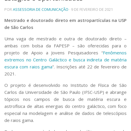
Telefones e Mapas
POR
ASSESSORIA DE COMUNICAÇÃO
· 9 DE FEVEREIRO DE 2021
Pessoas
Mestrado e doutorado direto em astropartículas na USP
Ensino
de São Carlos
Graduação
Pós-Graduação
Uma vaga de mestrado e outra de doutorado direto –
Educação a distância
ambas com bolsa da FAPESP – são oferecidas para o
Cursos de Extensão
projeto de Apoio a Jovens Pesquisadores “
Fenômenos
Pesquisa e Inovação
extremos no Centro Galáctico e busca indireta de matéria
Linhas de Pesquisa
escura com raios gama
”. Inscrições até 22 de fevereiro de
Centros, Núcleos e Projetos em Rede
2021.
Pós-doutorado
Iniciação Científica
O projeto é desenvolvido no Instituto de Física de São
Transferência de Tecnologia
Carlos da Universidade de São Paulo (IFSC-USP) e abrange
Empresas Juniores
tópicos nos campos de busca de matéria escura e
Extensão à Comunidade
astrofísica de altas energias do centro galáctico, com foco
especial na modelagem e análise de dados de telescópios
Projetos, Programas e Cursos
Artes, Cultura e Esportes
de raios gama.
Museus e Espaços Interativos