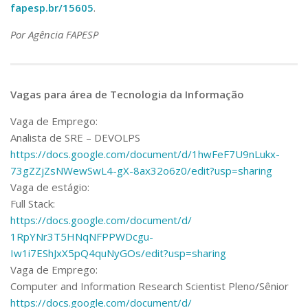
fapesp.br/15605
.
Por Agência FAPESP
Vagas para área de Tecnologia da Informação
Vaga de Emprego:
Analista de SRE – DEVOLPS
https://docs.google.com/
document/d/1hwFeF7U9nLukx-
73gZZjZsNWewSwL4-gX-8ax32o6z0/
edit?usp=sharing
Vaga de estágio:
Full Stack:
https://docs.google.com/
document/d/
1RpYNr3T5HNqNFPPWDcgu-
Iw1i7EShJxX5pQ4quNyGOs/edit?
usp=sharing
Vaga de Emprego:
Computer and Information Research Scientist Pleno/Sênior
https://docs.google.com/
document/d/