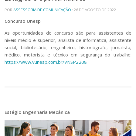
Telefones e Mapas
POR
ASSESSORIA DE COMUNICAÇÃO
· 26 DE AGOSTO DE 2022
Pessoas
Concurso Unesp
Ensino
Graduação
As oportunidades do concurso são para assistentes de
Pós-Graduação
níveis médio e superior, analista de informática, assistente
Educação a distância
social, bibliotecário, engenheiro, historiógrafo, jornalista,
Cursos de Extensão
médico, motorista e técnico em segurança do trabalho:
Pesquisa e Inovação
https://www.vunesp.com.br/
VNSP2208
Linhas de Pesquisa
Centros, Núcleos e Projetos em Rede
Pós-doutorado
Iniciação Científica
Transferência de Tecnologia
Empresas Juniores
Extensão à Comunidade
Estágio Engenharia Mecânica
Projetos, Programas e Cursos
Artes, Cultura e Esportes
Museus e Espaços Interativos