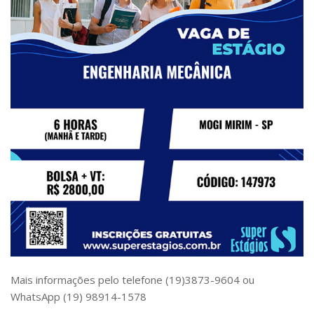
Serviços
Bibliotecas
Apoio ao Estudante
Segurança, Trânsito e Prevenção
RH, Administrativo e Financeiro
Outros serviços
Comunicação
Assessorias e Mídias
Aplicativos e Sites
Jornal da USP
Agenda de Eventos
Defesa de Teses
Mais informações pelo telefone (19)3873-9604 ou
WhatsApp (19) 98914-1578