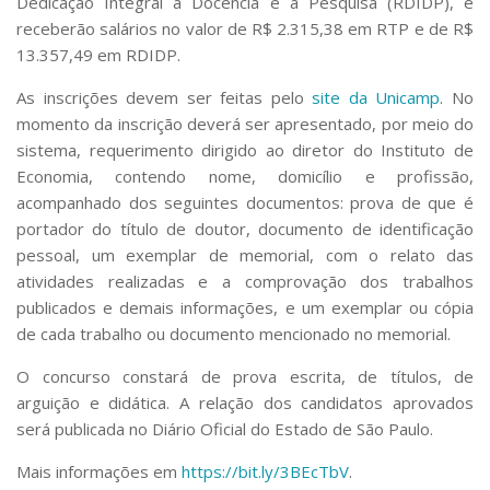
Dedicação Integral à Docência e à Pesquisa (RDIDP), e
Serviços
receberão salários no valor de R$ 2.315,38 em RTP e de R$
Bibliotecas
13.357,49 em RDIDP.
Apoio ao Estudante
Segurança, Trânsito e Prevenção
As inscrições devem ser feitas pelo
site da Unicamp
. No
RH, Administrativo e Financeiro
momento da inscrição deverá ser apresentado, por meio do
Outros serviços
sistema, requerimento dirigido ao diretor do Instituto de
Comunicação
Economia, contendo nome, domicílio e profissão,
Assessorias e Mídias
acompanhado dos seguintes documentos: prova de que é
Aplicativos e Sites
portador do título de doutor, documento de identificação
Jornal da USP
pessoal, um exemplar de memorial, com o relato das
Agenda de Eventos
atividades realizadas e a comprovação dos trabalhos
Defesa de Teses
publicados e demais informações, e um exemplar ou cópia
de cada trabalho ou documento mencionado no memorial.
O concurso constará de prova escrita, de títulos, de
arguição e didática. A relação dos candidatos aprovados
será publicada no Diário Oficial do Estado de São Paulo.
Mais informações em
https://bit.ly/3BEcTbV
.