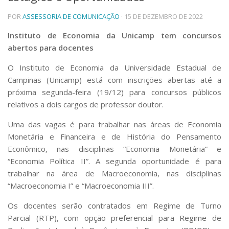
Telefones e Mapas
POR
ASSESSORIA DE COMUNICAÇÃO
· 15 DE DEZEMBRO DE 2022
Pessoas
Instituto de Economia da Unicamp tem concursos
Ensino
abertos para docentes
Graduação
Pós-Graduação
O Instituto de Economia da Universidade Estadual de
Educação a distância
Campinas (Unicamp) está com inscrições abertas até a
Cursos de Extensão
próxima segunda-feira (19/12) para concursos públicos
Pesquisa e Inovação
relativos a dois cargos de professor doutor.
Linhas de Pesquisa
Uma das vagas é para trabalhar nas áreas de Economia
Centros, Núcleos e Projetos em Rede
Pós-doutorado
Monetária e Financeira e de História do Pensamento
Iniciação Científica
Econômico, nas disciplinas “Economia Monetária” e
Transferência de Tecnologia
“Economia Política II”. A segunda oportunidade é para
Empresas Juniores
trabalhar na área de Macroeconomia, nas disciplinas
Extensão à Comunidade
“Macroeconomia I” e “Macroeconomia III”.
Projetos, Programas e Cursos
Os docentes serão contratados em Regime de Turno
Artes, Cultura e Esportes
Parcial (RTP), com opção preferencial para Regime de
Museus e Espaços Interativos