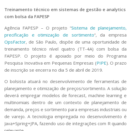
Serviços
Treinamento técnico em sistemas de gestão e analytics
Bibliotecas
com bolsa da FAPESP
Apoio ao Estudante
Segurança, Trânsito e Prevenção
Agência FAPESP
– O projeto “
Sistema de planejamento,
RH, Administrativo e Financeiro
precificação e otimização de sortimento
“, da empresa
Outros serviços
OpsFactor
, de São Paulo, dispõe de uma oportunidade de
Comunicação
treinamento técnico nível quatro (TT-4A) com bolsa da
Assessorias e Mídias
FAPESP. O projeto é apoiado por meio do Programa
Aplicativos e Sites
Pesquisa Inovativa em Pequenas Empresas (
PIPE
). O prazo
Jornal da USP
de inscrição se encerra no dia 5 de abril de 2019.
Agenda de Eventos
Defesa de Teses
O bolsista atuará no desenvolvimento de ferramentas de
planejamento e otimização de preços/sortimento. A solução
deverá empregar modelos de
forecast
,
machine learning
e
multinomiais dentro de um contexto de planejamento de
demanda, preços e sortimento para empresas industriais ou
de varejo. A tecnologia empregada no desenvolvimento é
Java+Spring+JPA, fazendo uso de integrações com R quando
relevante.