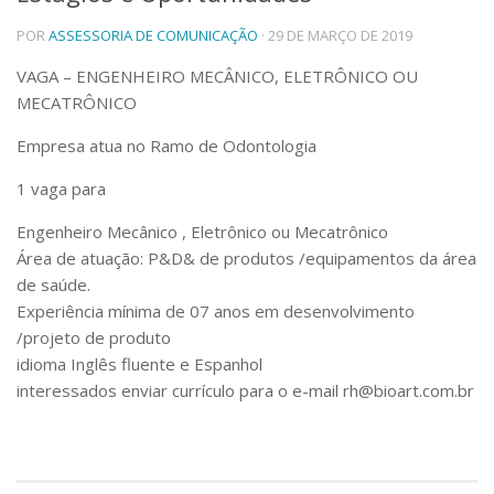
Telefones e Mapas
POR
ASSESSORIA DE COMUNICAÇÃO
· 29 DE MARÇO DE 2019
Pessoas
VAGA – ENGENHEIRO MECÂNICO, ELETRÔNICO OU
Ensino
MECATRÔNICO
Graduação
Pós-Graduação
Empresa atua no Ramo de Odontologia
Educação a distância
Cursos de Extensão
1 vaga para
Pesquisa e Inovação
Engenheiro Mecânico , Eletrônico ou Mecatrônico
Linhas de Pesquisa
Área de atuação: P&D& de produtos /equipamentos da área
Centros, Núcleos e Projetos em Rede
de saúde.
Pós-doutorado
Experiência mínima de 07 anos em desenvolvimento
Iniciação Científica
/projeto de produto
Transferência de Tecnologia
Empresas Juniores
idioma Inglês fluente e Espanhol
interessados enviar currículo para o e-mail rh@bioart.com.br
Extensão à Comunidade
Projetos, Programas e Cursos
Artes, Cultura e Esportes
Museus e Espaços Interativos