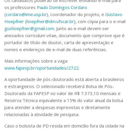
Os candidatos poderão se inscrever enviando e-mail para
os professores
Paulo Domingos Cordaro
(
cordaro@ime.usp.br
), coordenador do projeto, e
Gustavo
Hoepfner
(
hoepfner@dm.ufscar.br
), com cópia para o e-mail
gushoepfner@gmail.com
. Junto ao e-mail devem ser
anexados curriculum vitae, documento que comprove que é
portador de título de doutor, carta de apresentação e
nomes e endereços de e-mail de duas referências.
Mais informações sobre a vaga:
www.fapesp.br/oportunidades/2722
.
A oportunidade de pós-doutorado está aberta a brasileiros
e estrangeiros. O selecionado receberá Bolsa de Pós-
Doutorado da FAPESP no valor de R$ 7.373,10 mensais e
Reserva Técnica equivalente a 15% do valor anual da bolsa
para atender a despesas imprevistas e diretamente
relacionadas à atividade de pesquisa.
Caso o bolsista de PD resida em domicílio fora da cidade na