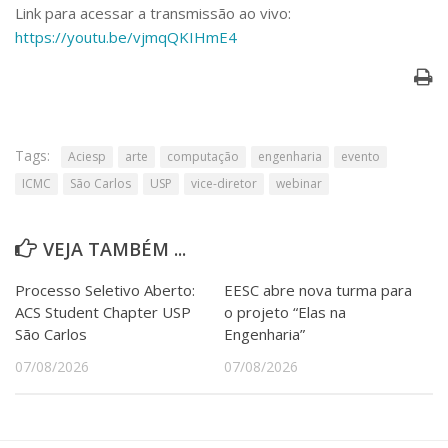
Link para acessar a transmissão ao vivo:
https://youtu.be/vjmqQKIHmE4
Tags:
Aciesp
arte
computação
engenharia
evento
ICMC
São Carlos
USP
vice-diretor
webinar
VEJA TAMBÉM ...
Processo Seletivo Aberto:
EESC abre nova turma para
ACS Student Chapter USP
o projeto “Elas na
São Carlos
Engenharia”
07/08/2026
07/08/2026