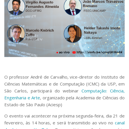
Serviços
Bibliotecas
Apoio ao Estudante
Segurança, Trânsito e Prevenção
RH, Administrativo e Financeiro
Outros serviços
Comunicação
Assessorias e Mídias
Aplicativos e Sites
Jornal da USP
Agenda de Eventos
O professor André de Carvalho, vice-diretor do Instituto de
Defesa de Teses
Ciências Matemáticas e de Computação (ICMC) da USP, em
São Carlos, participará do webinar
Computação: Ciência,
Engenharia e Arte
, organizado pela Academia de Ciências do
Estado de São Paulo (Aciesp)
O evento vai acontecer na próxima segunda-feira, dia 21 de
fevereiro, às 14 horas, e será transmitido ao vivo no
canal