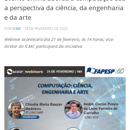
a perspectiva da ciência, da engenharia
Telefones e Mapas
Pessoas
e da arte
Ensino
POR
ICMC
· 18 DE FEVEREIRO DE 2022
Graduação
Pós-Graduação
Webinar acontecerá dia 21 de fevereiro, às 14 horas; vice-
Educação a distância
diretor do ICMC participará da iniciativa
Cursos de Extensão
Pesquisa e Inovação
Linhas de Pesquisa
Centros, Núcleos e Projetos em Rede
Pós-doutorado
Iniciação Científica
Transferência de Tecnologia
Empresas Juniores
Extensão à Comunidade
Projetos, Programas e Cursos
Artes, Cultura e Esportes
Museus e Espaços Interativos