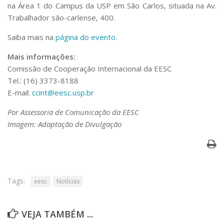
Serviços
na Área 1 do Campus da USP em São Carlos, situada na Av.
Trabalhador são-carlense, 400.
Bibliotecas
Apoio ao Estudante
Saiba mais na
página do evento
.
Segurança, Trânsito e Prevenção
RH, Administrativo e Financeiro
Mais informações:
Outros serviços
Comissão de Cooperação Internacional da EESC
Comunicação
Tel.: (16) 3373-8188
Assessorias e Mídias
E-mail:
ccint@eesc.usp.br
Aplicativos e Sites
Por Assessoria de Comunicação da EESC
Jornal da USP
Agenda de Eventos
Imagem: Adaptação de Divulgação
Defesa de Teses
Tags:
eesc
Notícias
VEJA TAMBÉM ...