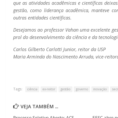
que as atividades acadêmicas e científicas deixa
gestão, como liderança acadêmica, manteve co
outras entidades científicas.
Desejamos ao professor Vahan uma excelente ges
prol do desenvolvimento da ciência e da tecnolog
Carlos Gilberto Carlotti Junior, reitor da USP
Maria Arminda do Nascimento Arruda, vice-reitor
Tags:
ciência
ex-reitor
gestão
governo
inovação
sec
VEJA TAMBÉM ...
Processo Seletivo Aberto: ACS
EESC abre n