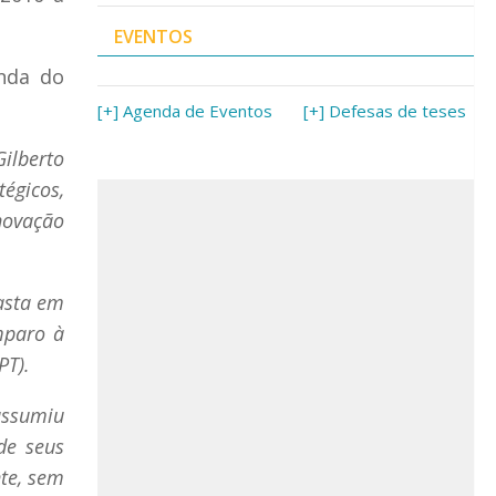
EVENTOS
inda do
[+] Agenda de Eventos
[+] Defesas de teses
ilberto
égicos,
Inovação
pasta em
mparo à
PT).
 assumiu
de seus
nte, sem