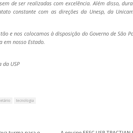
ssem de ser realizadas com excelência. Além disso, dur
ntato constante com as direções da Unesp, da Unica
tão e nos colocamos à disposição do Governo de São P
ia em nosso Estado.
a da USP
retário
tecnologia
ova turma para o
A equipe EESC USP TRACTIAN 