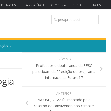
SISTEMAS USP
TRANSPARÊNCIA
OUVIDORIA
CONTATO
ENGLISH
ação
PRÓXIMO
Professor e doutoranda da EESC
participam da 2ª edição do programa
ogia
internacional Future17
ANTERIOR
Na USP, 2022 foi marcado pelo
retorno da convivência nos campi e