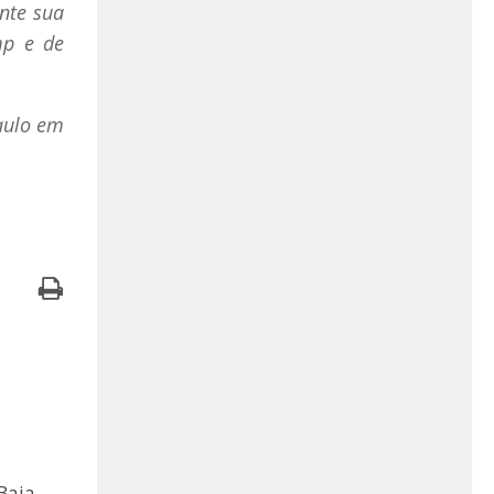
ante sua
mp e de
aulo em
Baja