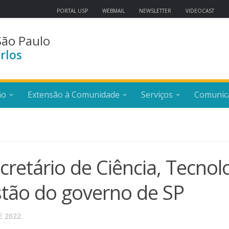
PORTAL USP
WEBMAIL
NEWSLETTER
VIDEOCAST
São Paulo
rlos
ão
Extensão à Comunidade
Serviços
Comunic
cretário de Ciência, Tecnol
tão do governo de SP
E 2022