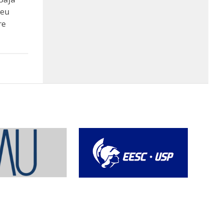
seu
re