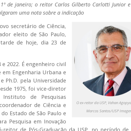
de janeiro; o reitor Carlos Gilberto Carlotti Junior e 
ulgaram uma nota sobre a indicação
vo secretário de Ciência,
dor eleito de São Paulo,
 tarde de hoje, dia 23 de
e 2022. É engenheiro civil
re em Engenharia Urbana e
e Ph.D. pela Universidade
esde 1975, foi vice-diretor
 Instituto de Pesquisas
O ex-reitor da USP, Vahan Agopya
 coordenador de Ciência e
Marcos Santos/USP Image
 do Estado de São Paulo e
para Pesquisa em Inovação
ó-reitor de Pós-Graduação da USP, no período de