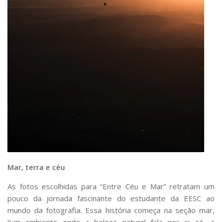
Mar, terra e céu
As fotos escolhidas para “Entre Céu e Mar” retratam um
pouco da jornada fascinante do estudante da EESC ao
mundo da fotografia. Essa história começa na seção mar,
“um ambiente onde a beleza natural fala por si só, a