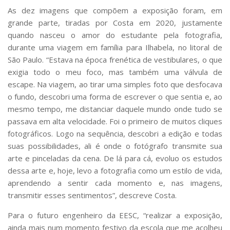
Serviços
As dez imagens que compõem a exposição foram, em
Bibliotecas
grande parte, tiradas por Costa em 2020, justamente
Apoio ao Estudante
quando nasceu o amor do estudante pela fotografia,
Segurança, Trânsito e Prevenção
durante uma viagem em família para Ilhabela, no litoral de
RH, Administrativo e Financeiro
São Paulo. “Estava na época frenética de vestibulares, o que
Outros serviços
exigia todo o meu foco, mas também uma válvula de
Comunicação
escape. Na viagem, ao tirar uma simples foto que desfocava
Assessorias e Mídias
o fundo, descobri uma forma de escrever o que sentia e, ao
Aplicativos e Sites
mesmo tempo, me distanciar daquele mundo onde tudo se
Jornal da USP
passava em alta velocidade. Foi o primeiro de muitos cliques
Agenda de Eventos
fotográficos. Logo na sequência, descobri a edição e todas
Defesa de Teses
suas possibilidades, ali é onde o fotógrafo transmite sua
arte e pinceladas da cena. De lá para cá, evoluo os estudos
dessa arte e, hoje, levo a fotografia como um estilo de vida,
aprendendo a sentir cada momento e, nas imagens,
transmitir esses sentimentos”, descreve Costa.
Para o futuro engenheiro da EESC, “realizar a exposição,
ainda mais num momento festivo da escola que me acolheu