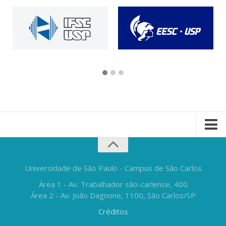
Universidade de São Paulo - Campus de São Carlos
Área 1 - Av. Trabalhador são-carlense, 400
Área 2 - Av. João Dagnone, 1100, São Carlos/SP
Créditos