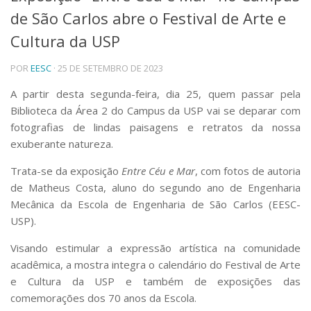
de São Carlos abre o Festival de Arte e
Telefones e Mapas
Pessoas
Cultura da USP
Ensino
POR
EESC
· 25 DE SETEMBRO DE 2023
Graduação
Pós-Graduação
A partir desta segunda-feira, dia 25, quem passar pela
Educação a distância
Biblioteca da Área 2 do Campus da USP vai se deparar com
Cursos de Extensão
fotografias de lindas paisagens e retratos da nossa
Pesquisa e Inovação
exuberante natureza.
Linhas de Pesquisa
Centros, Núcleos e Projetos em Rede
Trata-se da exposição
Entre Céu e Mar
, com fotos de autoria
Pós-doutorado
de Matheus Costa, aluno do segundo ano de Engenharia
Iniciação Científica
Mecânica da Escola de Engenharia de São Carlos (EESC-
Transferência de Tecnologia
USP).
Empresas Juniores
Extensão à Comunidade
Visando estimular a expressão artística na comunidade
acadêmica, a mostra integra o calendário do Festival de Arte
Projetos, Programas e Cursos
e Cultura da USP e também de exposições das
Artes, Cultura e Esportes
comemorações dos 70 anos da Escola.
Museus e Espaços Interativos