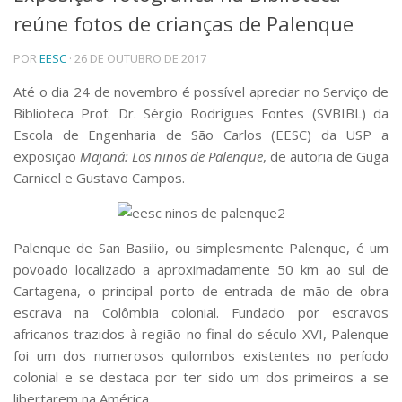
reúne fotos de crianças de Palenque
Telefones e Mapas
Pessoas
POR
EESC
· 26 DE OUTUBRO DE 2017
Ensino
Graduação
Até o dia 24 de novembro é possível apreciar no Serviço de
Pós-Graduação
Biblioteca Prof. Dr. Sérgio Rodrigues Fontes (SVBIBL) da
Educação a distância
Escola de Engenharia de São Carlos (EESC) da USP a
Cursos de Extensão
exposição
Majaná: Los niños de Palenque
, de autoria de Guga
Pesquisa e Inovação
Carnicel e Gustavo Campos.
Linhas de Pesquisa
Centros, Núcleos e Projetos em Rede
Pós-doutorado
Palenque de San Basilio, ou simplesmente Palenque, é um
Iniciação Científica
povoado localizado a aproximadamente 50 km ao sul de
Transferência de Tecnologia
Cartagena, o principal porto de entrada de mão de obra
Empresas Juniores
escrava na Colômbia colonial. Fundado por escravos
Extensão à Comunidade
africanos trazidos à região no final do século XVI, Palenque
Projetos, Programas e Cursos
foi um dos numerosos quilombos existentes no período
Artes, Cultura e Esportes
colonial e se destaca por ter sido um dos primeiros a se
Museus e Espaços Interativos
libertarem na América.