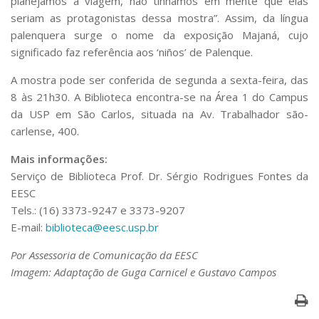
planejamos a viagem, não tínhamos em mente que elas
seriam as protagonistas dessa mostra”. Assim, da língua
palenquera surge o nome da exposição Majaná, cujo
significado faz referência aos ‘niños’ de Palenque.
A mostra pode ser conferida de segunda a sexta-feira, das
8 às 21h30. A Biblioteca encontra-se na Área 1 do Campus
da USP em São Carlos, situada na Av. Trabalhador são-
carlense, 400.
Mais informações:
Serviço de Biblioteca Prof. Dr. Sérgio Rodrigues Fontes da
EESC
Tels.: (16) 3373-9247 e 3373-9207
E-mail:
biblioteca@eesc.usp.br
Por Assessoria de Comunicação da EESC
Imagem: Adaptação de Guga Carnicel e Gustavo Campos