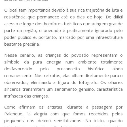
Serviços
O local tem importância devido à sua rica trajetória de luta e
Bibliotecas
resistência que permanece até os dias de hoje. De difícil
Apoio ao Estudante
Segurança, Trânsito e Prevenção
acesso e longe dos holofotes turísticos que atingem grande
RH, Administrativo e Financeiro
parte da região, o povoado é praticamente ignorado pelo
Outros serviços
poder público e, portanto, marcado por uma infraestrutura
Comunicação
bastante precária.
Assessorias e Mídias
Nesse cenário, as crianças do povoado representam o
Aplicativos e Sites
símbolo da pura energia num ambiente totalmente
Jornal da USP
desfavorecido pelo preconceito histórico ainda
Agenda de Eventos
remanescente. Nos retratos, elas olham diretamente para o
Defesa de Teses
observador, eliminando a figura do fotógrafo. Os olhares
sinceros transmitem um sentimento genuíno, característica
intrínseca das crianças.
Como afirmam os artistas, durante a passagem por
Palenque, “a alegria com que fomos recebidos pelos
pequenos nos deixou sensibilizados. No início, quando