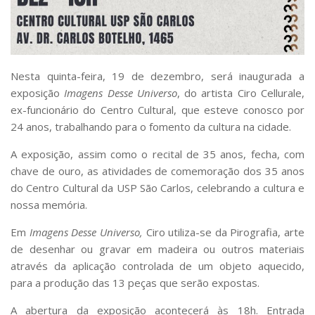
Serviços
Bibliotecas
Apoio ao Estudante
Segurança, Trânsito e Prevenção
RH, Administrativo e Financeiro
Nesta quinta-feira, 19 de dezembro, será inaugurada a
Outros serviços
exposição
Imagens Desse Universo
, do artista Ciro Cellurale,
Comunicação
ex-funcionário do Centro Cultural, que esteve conosco por
24 anos, trabalhando para o fomento da cultura na cidade.
Assessorias e Mídias
Aplicativos e Sites
A exposição, assim como o recital de 35 anos, fecha, com
Jornal da USP
chave de ouro, as atividades de comemoração dos 35 anos
Agenda de Eventos
do Centro Cultural da USP São Carlos, celebrando a cultura e
Defesa de Teses
nossa memória.
Em
Imagens Desse Universo,
Ciro utiliza-se da Pirografia, arte
de desenhar ou gravar em madeira ou outros materiais
através da aplicação controlada de um objeto aquecido,
para a produção das 13 peças que serão expostas.
A abertura da exposição acontecerá às 18h. Entrada