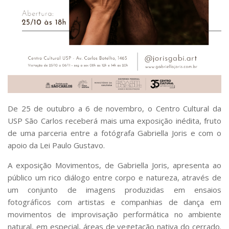
Serviços
Bibliotecas
Apoio ao Estudante
Segurança, Trânsito e Prevenção
RH, Administrativo e Financeiro
Outros serviços
Comunicação
Assessorias e Mídias
Aplicativos e Sites
De 25 de outubro a 6 de novembro, o Centro Cultural da
Jornal da USP
USP São Carlos receberá mais uma exposição inédita, fruto
Agenda de Eventos
de uma parceria entre a fotógrafa Gabriella Joris e com o
Defesa de Teses
apoio da Lei Paulo Gustavo.
A exposição Movimentos, de Gabriella Joris, apresenta ao
público um rico diálogo entre corpo e natureza, através de
um conjunto de imagens produzidas em ensaios
fotográficos com artistas e companhias de dança em
movimentos de improvisação performática no ambiente
natural, em especial, áreas de vegetação nativa do cerrado.