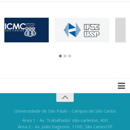
Universidade de São Paulo - Campus de São Carlos
Área 1 - Av. Trabalhador são-carlense, 400
Área 2 - Av. João Dagnone, 1100, São Carlos/SP