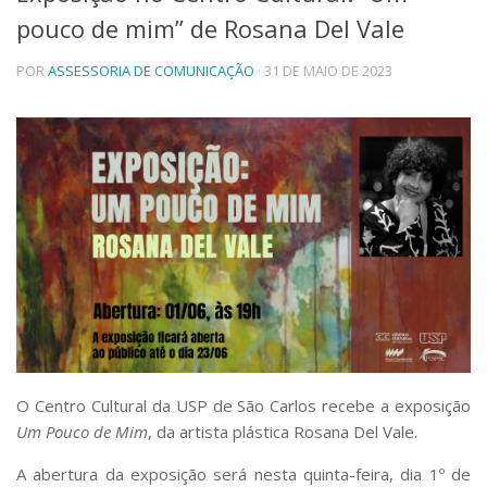
pouco de mim” de Rosana Del Vale
Telefones e Mapas
Pessoas
POR
ASSESSORIA DE COMUNICAÇÃO
· 31 DE MAIO DE 2023
Ensino
Graduação
Pós-Graduação
Educação a distância
Cursos de Extensão
Pesquisa e Inovação
Linhas de Pesquisa
Centros, Núcleos e Projetos em Rede
Pós-doutorado
Iniciação Científica
Transferência de Tecnologia
Empresas Juniores
Extensão à Comunidade
O Centro Cultural da USP de São Carlos recebe a exposição
Projetos, Programas e Cursos
Um Pouco de Mim
, da artista plástica Rosana Del Vale.
Artes, Cultura e Esportes
Museus e Espaços Interativos
A abertura da exposição será nesta quinta-feira, dia 1º de