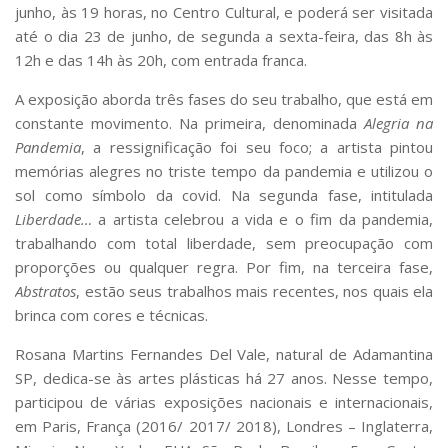
Serviços
junho, às 19 horas, no Centro Cultural, e poderá ser visitada
até o dia 23 de junho, de segunda a sexta-feira, das 8h às
Bibliotecas
12h e das 14h às 20h, com entrada franca.
Apoio ao Estudante
Segurança, Trânsito e Prevenção
A exposição aborda três fases do seu trabalho, que está em
RH, Administrativo e Financeiro
constante movimento. Na primeira, denominada
Alegria na
Outros serviços
Pandemia
, a ressignificação foi seu foco; a artista pintou
Comunicação
memórias alegres no triste tempo da pandemia e utilizou o
Assessorias e Mídias
sol como símbolo da covid. Na segunda fase, intitulada
Aplicativos e Sites
Liberdade…
a artista celebrou a vida e o fim da pandemia,
Jornal da USP
trabalhando com total liberdade, sem preocupação com
Agenda de Eventos
proporções ou qualquer regra. Por fim, na terceira fase,
Defesa de Teses
Abstratos
, estão seus trabalhos mais recentes, nos quais ela
brinca com cores e técnicas.
Rosana Martins Fernandes Del Vale, natural de Adamantina
SP, dedica-se às artes plásticas há 27 anos. Nesse tempo,
participou de várias exposições nacionais e internacionais,
em Paris, França (2016/ 2017/ 2018), Londres – Inglaterra,