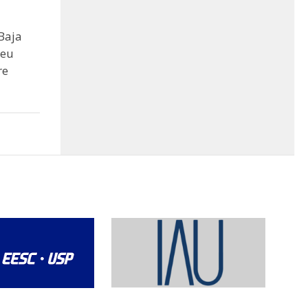
Baja
seu
re