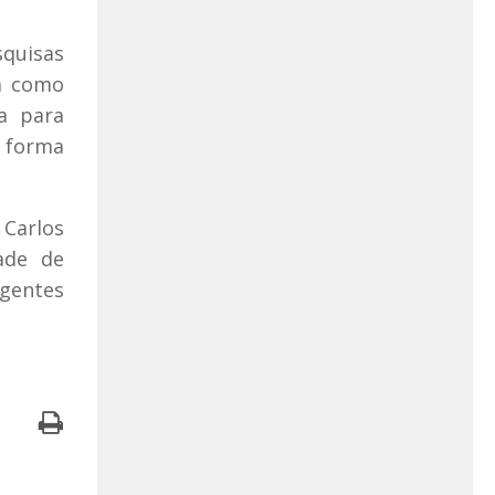
squisas
ha como
va para
e forma
Carlos
ade de
igentes