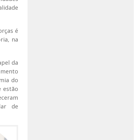
alidade
orças é
ria, na
apel da
imento
omia do
e estão
eceram
lar de