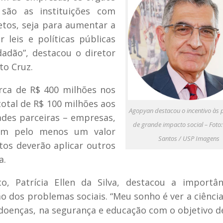
são as instituições com
etos, seja para aumentar a
 leis e políticas públicas
dadão”, destacou o diretor
to Cruz.
erca de R$ 400 milhões nos
otal de R$ 100 milhões aos
Agopyan destacou o incentivo às 
ades parceiras – empresas,
de grande impacto social – Foto
tam pelo menos um valor
Santos / USP Imagens
etos deverão aplicar outros
a.
o, Patrícia Ellen da Silva, destacou a importân
ão dos problemas sociais. “Meu sonho é ver a ciênci
 doenças, na segurança e educação com o objetivo d