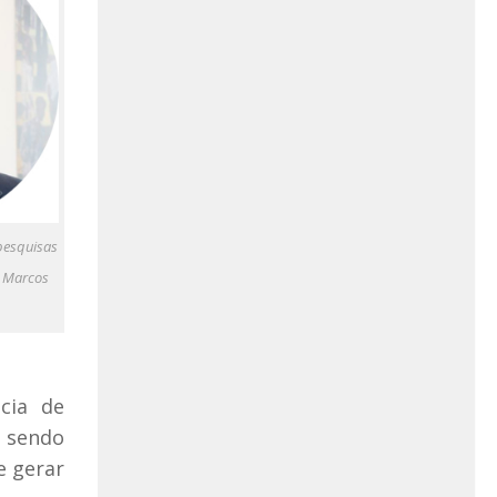
pesquisas
: Marcos
cia de
a sendo
e gerar