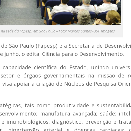
a na sede da Fapesp, em São Paulo – Foto: Marcos Santos/USP Imagens
de São Paulo (Fapesp) e a Secretaria de Desenvol
 junho, o edital Ciência para o Desenvolvimento.
 capacidade científica do Estado, unindo univers
o setor e órgãos governamentais na missão de r
 visa apoiar a criação de Núcleos de Pesquisa Orie
atégicas, tais como produtividade e sustentabili
senvolvimento; manufatura avançada; saúde: intel
as e imunobiológicos, diagnóstico, prevenção e tra
r, hipertensão arterial e doenças cardíacas; c