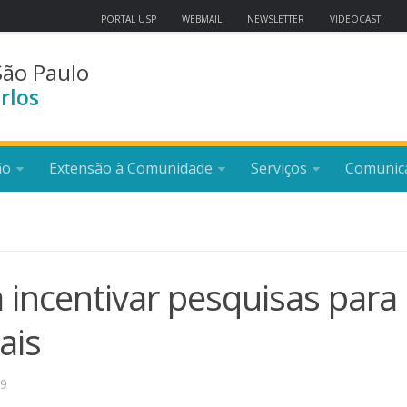
PORTAL USP
WEBMAIL
NEWSLETTER
VIDEOCAST
São Paulo
rlos
ão
Extensão à Comunidade
Serviços
Comunic
a incentivar pesquisas para
ais
19