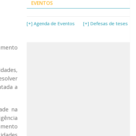
EVENTOS
[+] Agenda de Eventos
[+] Defesas de teses
vimento
idades,
esolver
ntada a
dade na
igência
tamento
idades