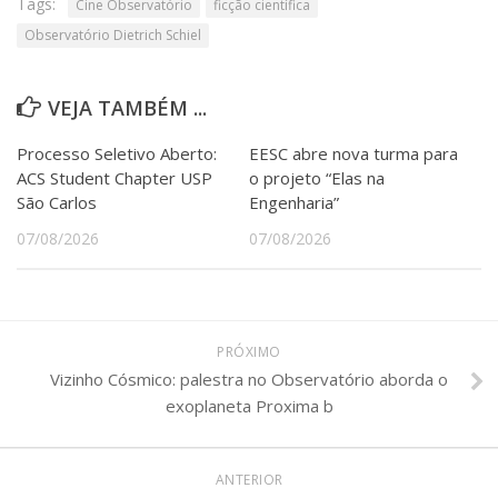
Tags:
Cine Observatório
ficção científica
Observatório Dietrich Schiel
VEJA TAMBÉM ...
Processo Seletivo Aberto:
EESC abre nova turma para
ACS Student Chapter USP
o projeto “Elas na
São Carlos
Engenharia”
07/08/2026
07/08/2026
PRÓXIMO
Vizinho Cósmico: palestra no Observatório aborda o
exoplaneta Proxima b
ANTERIOR