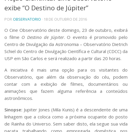
exibe “O Destino de Júpiter”
Telefones e Mapas
Pessoas
POR
OBSERVATORIO
· 18 DE OUTUBRO DE 2016
Ensino
Graduação
O Cine Observatório deste domingo, 23 de outubro, exibirá
Pós-Graduação
o filme
O Destino de Júpiter
. O evento é promovido pelo
Educação a distância
Centro de Divulgação da Astronomia – Observatório Dietrich
Cursos de Extensão
Schiel do Centro de Divulgação Científica e Cultural (CDCC) da
Pesquisa e Inovação
USP em São Carlos e será realizado a partir das 20 horas.
Linhas de Pesquisa
A iniciativa é mais uma opção para os visitantes do
Centros, Núcleos e Projetos em Rede
Observatório, que além da observação do céu, podem
Pós-doutorado
contar com a exibição de filmes, documentários ou
Iniciação Científica
Transferência de Tecnologia
animações que fazem alguma refe
rência a conteúdos
Empresas Juniores
astronômicos.
Extensão à Comunidade
Sinopse:
Jupiter Jones (Mila Kunis) é a descendente de uma
Projetos, Programas e Cursos
linhagem que a coloca como a próxima ocupante do posto
Artes, Cultura e Esportes
de Rainha do Universo. Sem saber disto, ela segue sua vida
Museus e Espaços Interativos
pacata trabalhando como empregada doméstica nos