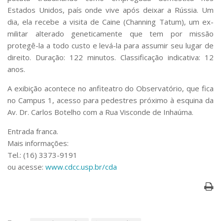
Serviços
Estados Unidos, país onde vive após deixar a Rússia. Um
Bibliotecas
dia, ela recebe a visita de Caine (Channing Tatum), um ex-
Apoio ao Estudante
militar alterado geneticamente que tem por missão
Segurança, Trânsito e Prevenção
protegê-la a todo custo e levá-la para assumir seu lugar de
RH, Administrativo e Financeiro
direito. Duração: 122 minutos. Classificação indicativa: 12
Outros serviços
anos.
Comunicação
A exibição acontece no anfiteatro do Observatório, que fica
Assessorias e Mídias
no Campus 1, acesso para pedestres próximo à esquina da
Aplicativos e Sites
Jornal da USP
Av. Dr. Carlos Botelho com a Rua Visconde de Inhaúma.
Agenda de Eventos
Entrada franca.
Defesa de Teses
Mais informações:
Tel.: (16) 3373-9191
ou acesse:
www.cdcc.usp.br/cda