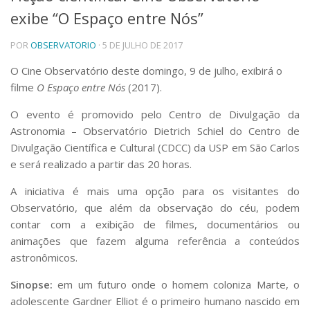
exibe “O Espaço entre Nós”
Telefones e Mapas
Pessoas
POR
OBSERVATORIO
· 5 DE JULHO DE 2017
Ensino
Graduação
O Cine Observatório deste domingo, 9 de julho, exibirá o
Pós-Graduação
filme
O Espaço entre Nós
(2017).
Educação a distância
Cursos de Extensão
O evento é promovido pelo Centro de Divulgação da
Astronomia – Observatório Dietrich Schiel do Centro de
Pesquisa e Inovação
Divulgação Científica e Cultural (CDCC) da USP em São Carlos
Linhas de Pesquisa
e será realizado a partir das 20 horas.
Centros, Núcleos e Projetos em Rede
Pós-doutorado
A iniciativa é mais uma opção para os visitantes do
Iniciação Científica
Observatório, que além da observação do céu, podem
Transferência de Tecnologia
contar com a exibição de filmes, documentários ou
Empresas Juniores
animações que fazem alguma r
eferência a conteúdos
Extensão à Comunidade
astronômicos.
Projetos, Programas e Cursos
Artes, Cultura e Esportes
Sinopse:
em um futuro onde o homem coloniza Marte, o
Museus e Espaços Interativos
adolescente Gardner Elliot é o primeiro humano nascido em