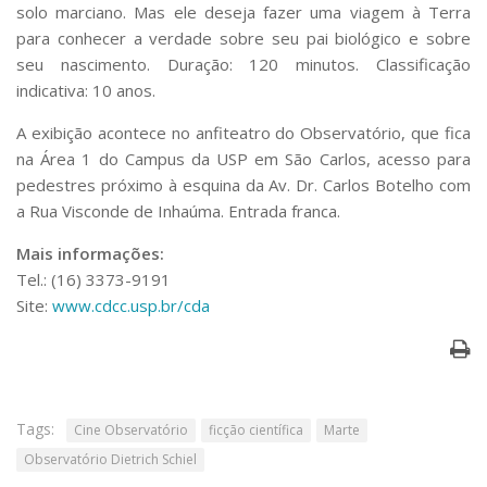
Serviços
solo marciano. Mas ele deseja fazer uma viagem à Terra
para conhecer a verdade sobre seu pai biológico e sobre
Bibliotecas
seu nascimento. Duração: 120 minutos. Classificação
Apoio ao Estudante
Segurança, Trânsito e Prevenção
indicativa: 10 anos.
RH, Administrativo e Financeiro
A exibição acontece no anfiteatro do Observatório, que fica
Outros serviços
na Área 1 do Campus da USP em São Carlos, acesso para
Comunicação
pedestres próximo à esquina da Av. Dr. Carlos Botelho com
Assessorias e Mídias
a Rua Visconde de Inhaúma. Entrada franca.
Aplicativos e Sites
Jornal da USP
Mais informações:
Agenda de Eventos
Tel.: (16) 3373-9191
Defesa de Teses
Site:
www.cdcc.usp.br/cda
Tags:
Cine Observatório
ficção científica
Marte
Observatório Dietrich Schiel