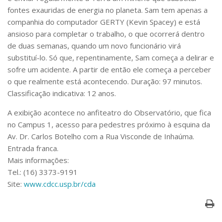
Serviços
fontes exauridas de energia no planeta. Sam tem apenas a
Bibliotecas
companhia do computador GERTY (Kevin Spacey) e está
Apoio ao Estudante
ansioso para completar o trabalho, o que ocorrerá dentro
Segurança, Trânsito e Prevenção
de duas semanas, quando um novo funcionário virá
RH, Administrativo e Financeiro
substituí-lo. Só que, repentinamente, Sam começa a delirar e
Outros serviços
sofre um acidente. A partir de então ele começa a perceber
Comunicação
o que realmente está acontecendo. Duração: 97 minutos.
Assessorias e Mídias
Classificação indicativa: 12 anos.
Aplicativos e Sites
Jornal da USP
A exibição acontece no anfiteatro do Observatório, que fica
Agenda de Eventos
no Campus 1, acesso para pedestres próximo à esquina da
Defesa de Teses
Av. Dr. Carlos Botelho com a Rua Visconde de Inhaúma.
Entrada franca.
Mais informações:
Tel.: (16) 3373-9191
Site:
www.cdcc.usp.br/cda