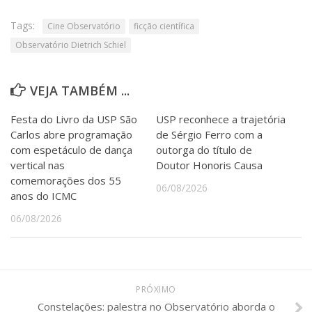
Tags:
Cine Observatório
ficção científica
Observatório Dietrich Schiel
VEJA TAMBÉM ...
Festa do Livro da USP São
USP reconhece a trajetória
Carlos abre programação
de Sérgio Ferro com a
com espetáculo de dança
outorga do título de
vertical nas
Doutor Honoris Causa
comemorações dos 55
06/08/2026
anos do ICMC
06/08/2026
PRÓXIMO
Constelações: palestra no Observatório aborda o