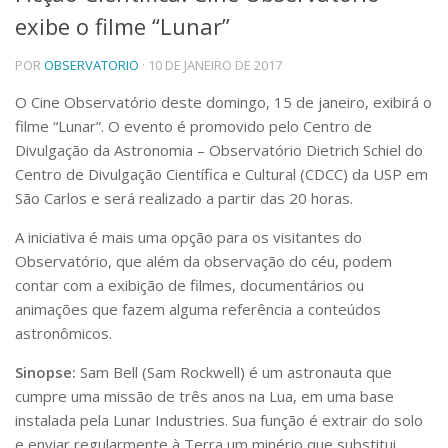
exibe o filme “Lunar”
Telefones e Mapas
Pessoas
POR
OBSERVATORIO
· 10 DE JANEIRO DE 2017
Ensino
Graduação
O Cine Observatório deste domingo, 15 de janeiro, exibirá o
Pós-Graduação
filme “Lunar”. O evento é promovido pelo Centro de
Educação a distância
Divulgação da Astronomia – Observatório Dietrich Schiel do
Cursos de Extensão
Centro de Divulgação Científica e Cultural (CDCC) da USP em
Pesquisa e Inovação
São Carlos e será realizado a partir das 20 horas.
Linhas de Pesquisa
A iniciativa é mais uma opção para os visitantes do
Centros, Núcleos e Projetos em Rede
Observatório, que além da observação do céu, podem
Pós-doutorado
contar com a exibição de filmes, documentários ou
Iniciação Científica
Transferência de Tecnologia
animações que fazem alguma referência a conte
údos
Empresas Juniores
astronômicos.
Extensão à Comunidade
Sinopse:
Sam Bell (Sam Rockwell) é um astronauta que
Projetos, Programas e Cursos
cumpre uma missão de três anos na Lua, em uma base
Artes, Cultura e Esportes
instalada pela Lunar Industries. Sua função é extrair do solo
Museus e Espaços Interativos
e enviar regularmente à Terra um minério que substitui