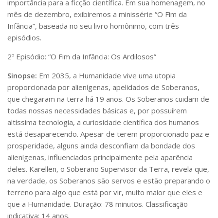
importância para a ficção científica. Em sua homenagem, no
Serviços
mês de dezembro, exibiremos a minissérie “O Fim da
Bibliotecas
Infância”, baseada no seu livro homônimo, com três
Apoio ao Estudante
episódios.
Segurança, Trânsito e Prevenção
RH, Administrativo e Financeiro
2º Episódio: “O Fim da Infância: Os Ardilosos”
Outros serviços
Comunicação
Sinopse:
Em 2035, a Humanidade vive uma utopia
proporcionada por alienígenas, apelidados de Soberanos,
Assessorias e Mídias
que chegaram na terra há 19 anos. Os Soberanos cuidam de
Aplicativos e Sites
Jornal da USP
todas nossas necessidades básicas e, por possuírem
Agenda de Eventos
altíssima tecnologia, a curiosidade científica dos humanos
Defesa de Teses
está desaparecendo. Apesar de terem proporcionado paz e
prosperidade, alguns ainda desconfiam da bondade dos
alienígenas, influenciados principalmente pela aparência
deles. Karellen, o Soberano Supervisor da Terra, revela que,
na verdade, os Soberanos são servos e estão preparando o
terreno para algo que está por vir, muito maior que eles e
que a Humanidade. Duração: 78 minutos. Classificação
indicativa: 14 anos.