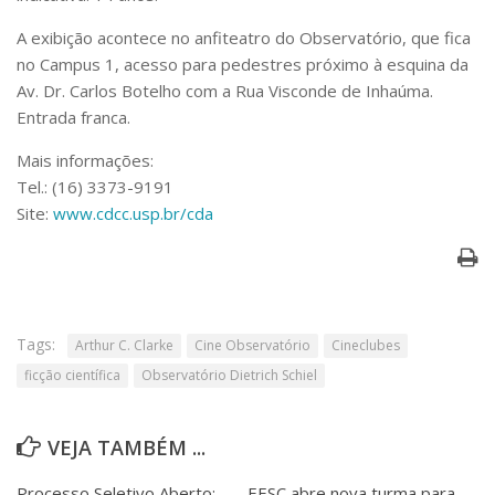
A exibição acontece no anfiteatro do Observatório, que fica
no Campus 1, acesso para pedestres próximo à esquina da
Av. Dr. Carlos Botelho com a Rua Visconde de Inhaúma.
Entrada franca.
Mais informações:
Tel.: (16) 3373-9191
Site:
www.cdcc.usp.br/cda
Tags:
Arthur C. Clarke
Cine Observatório
Cineclubes
ficção científica
Observatório Dietrich Schiel
VEJA TAMBÉM ...
Processo Seletivo Aberto:
EESC abre nova turma para