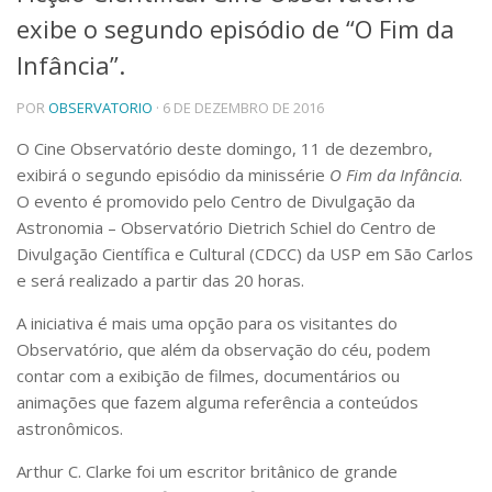
exibe o segundo episódio de “O Fim da
Telefones e Mapas
Pessoas
Infância”.
Ensino
POR
OBSERVATORIO
· 6 DE DEZEMBRO DE 2016
Graduação
Pós-Graduação
O Cine Observatório deste domingo, 11 de dezembro,
Educação a distância
exibirá o segundo episódio da minissérie
O Fim da Infância
.
Cursos de Extensão
O evento é promovido pelo Centro de Divulgação da
Pesquisa e Inovação
Astronomia – Observatório Dietrich Schiel do Centro de
Linhas de Pesquisa
Divulgação Científica e Cultural (CDCC) da USP em São Carlos
Centros, Núcleos e Projetos em Rede
e será realizado a partir das 20 horas.
Pós-doutorado
Iniciação Científica
A iniciativa é mais uma opção para os visitantes do
Transferência de Tecnologia
Observatório, que além da observação do céu, podem
Empresas Juniores
contar com a exibição de filmes, documentários ou
Extensão à Comunidade
animações que fazem alguma referência a conteúdos
Projetos, Programas e Cursos
astronômicos.
Artes, Cultura e Esportes
Arthur C. Clarke foi um escritor britânico de grande
Museus e Espaços Interativos