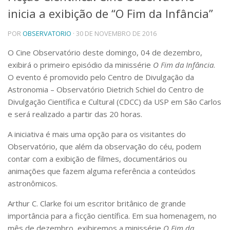
inicia a exibição de “O Fim da Infância”
Telefones e Mapas
Pessoas
POR
OBSERVATORIO
· 30 DE NOVEMBRO DE 2016
Ensino
Graduação
O Cine Observatório deste domingo, 04 de dezembro,
Pós-Graduação
exibirá o primeiro episódio da minissérie
O Fim da Infância
.
Educação a distância
O evento é promovido pelo Centro de Divulgação da
Cursos de Extensão
Astronomia – Observatório Dietrich Schiel do Centro de
Pesquisa e Inovação
Divulgação Científica e Cultural (CDCC) da USP em São Carlos
e será realizado a partir das 20 horas.
Linhas de Pesquisa
Centros, Núcleos e Projetos em Rede
A iniciativa é mais uma opção para os visitantes do
Pós-doutorado
Observatório, que além da observação do céu, podem
Iniciação Científica
Transferência de Tecnologia
contar com a exibição de filmes, documentários ou
Empresas Juniores
animaçõ
es que fazem alguma referência a conteúdos
Extensão à Comunidade
astronômicos.
Projetos, Programas e Cursos
Arthur C. Clarke foi um escritor britânico de grande
Artes, Cultura e Esportes
importância para a ficção científica. Em sua homenagem, no
Museus e Espaços Interativos
mês de dezembro, exibiremos a minissérie
O Fim da