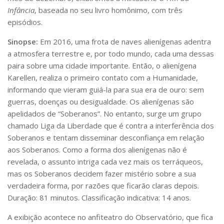
Serviços
Infância
, baseada no seu livro homônimo, com três
Bibliotecas
episódios.
Apoio ao Estudante
Segurança, Trânsito e Prevenção
Sinopse:
Em 2016, uma frota de naves alienígenas adentra
RH, Administrativo e Financeiro
a atmosfera terrestre e, por todo mundo, cada uma dessas
Outros serviços
paira sobre uma cidade importante. Então, o alienígena
Comunicação
Karellen, realiza o primeiro contato com a Humanidade,
informando que vieram guiá-la para sua era de ouro: sem
Assessorias e Mídias
guerras, doenças ou desigualdade. Os alienígenas são
Aplicativos e Sites
Jornal da USP
apelidados de “Soberanos”. No entanto, surge um grupo
Agenda de Eventos
chamado Liga da Liberdade que é contra a interferência dos
Defesa de Teses
Soberanos e tentam disseminar desconfiança em relação
aos Soberanos. Como a forma dos alienígenas não é
revelada, o assunto intriga cada vez mais os terráqueos,
mas os Soberanos decidem fazer mistério sobre a sua
verdadeira forma, por razões que ficarão claras depois.
Duração: 81 minutos. Classificação indicativa: 14 anos.
A exibição acontece no anfiteatro do Observatório, que fica