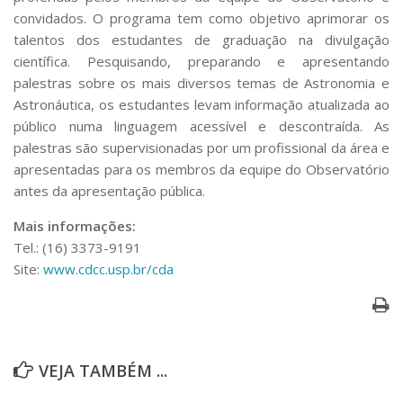
Serviços
convidados. O programa tem como objetivo aprimorar os
Bibliotecas
talentos dos estudantes de graduação na divulgação
Apoio ao Estudante
científica. Pesquisando, preparando e apresentando
Segurança, Trânsito e Prevenção
palestras sobre os mais diversos temas de Astronomia e
RH, Administrativo e Financeiro
Astronáutica, os estudantes levam informação atualizada ao
Outros serviços
público numa linguagem acessível e descontraída. As
Comunicação
palestras são supervisionadas por um profissional da área e
Assessorias e Mídias
apresentadas para os membros da equipe do Observatório
Aplicativos e Sites
antes da apresentação pública.
Jornal da USP
Agenda de Eventos
Mais informações:
Defesa de Teses
Tel.: (16) 3373-9191
Site:
www.cdcc.usp.br/cda
VEJA TAMBÉM ...