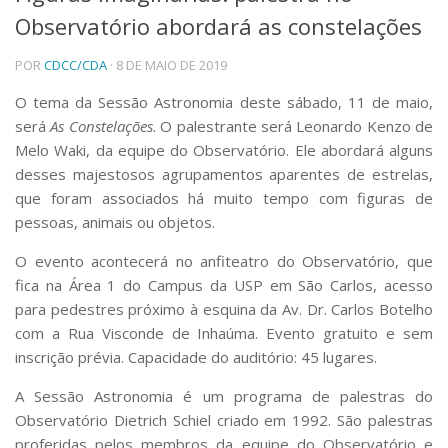
Observatório abordará as constelações
Telefones e Mapas
Pessoas
POR
CDCC/CDA
· 8 DE MAIO DE 2019
Ensino
Graduação
O tema da Sessão Astronomia deste sábado, 11 de maio,
Pós-Graduação
será
As Constelações
. O palestrante será Leonardo Kenzo de
Educação a distância
Melo Waki, da equipe do Observatório. Ele abordará alguns
Cursos de Extensão
desses majestosos agrupamentos aparentes de estrelas,
Pesquisa e Inovação
que foram associados há muito tempo com figuras de
pessoas, animais ou objetos.
Linhas de Pesquisa
Centros, Núcleos e Projetos em Rede
O evento acontecerá no anfiteatro do Observatório, que
Pós-doutorado
fica na Área 1 do Campus da USP em São Carlos, acesso
Iniciação Científica
Transferência de Tecnologia
para pedestres próximo à esquina da Av. Dr. Carlos Botelho
Empresas Juniores
com a Rua Visconde de Inhaúma. Evento gratuito e sem
Extensão à Comunidade
inscrição prévia. Capacidade do auditório: 45 lugares.
Projetos, Programas e Cursos
A Sessão Astronomia é um programa de palestras do
Artes, Cultura e Esportes
Observatório Dietrich Schiel criado em 1992. São palestras
Museus e Espaços Interativos
proferidas pelos membros da equipe do Observatório e